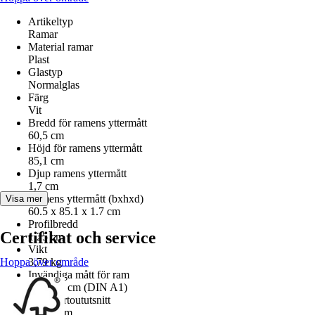
Artikeltyp
Ramar
Material ramar
Plast
Glastyp
Normalglas
Färg
Vit
Bredd för ramens yttermått
60,5 cm
Höjd för ramens yttermått
85,1 cm
Djup ramens yttermått
1,7 cm
Ramens yttermått (bxhxd)
Visa mer
60.5 x 85.1 x 1.7 cm
Profilbredd
Certifikat och service
1,25 cm
Vikt
Hoppa över område
3,79 kg
Invändiga mått för ram
59,4x84 cm (DIN A1)
Passepartoututsnitt
50x70 cm