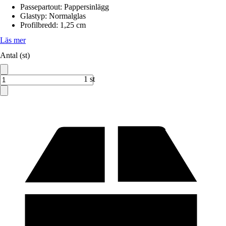
Passepartout
:
Pappersinlägg
Glastyp
:
Normalglas
Profilbredd
:
1,25 cm
Läs mer
Antal (st)
1 st