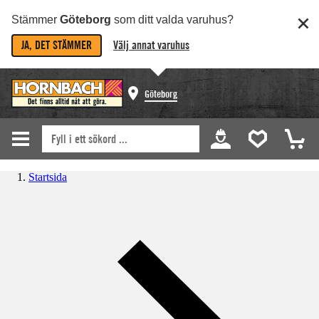
Stämmer
Göteborg
som ditt valda varuhus?
JA, DET STÄMMER
Välj annat varuhus
Göteborg
Startsida