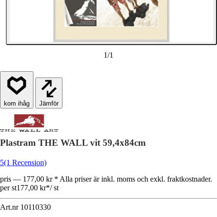
1
/
1
Jämför
Plastram THE WALL vit 59,4x84cm
5
(1 Recension)
pris — 177,00 kr * Alla priser är inkl. moms och exkl. fraktkostnader.
per st
177,00 kr
*
/
st
Art.nr
10110330