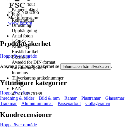
Passepartout
Pappersinlägg
FSC® N004506
Form
Mer information:
Rektangulär
www.fsc.org
Utrustning
Upphängning
Antal foton
1 Styck
Produktsäkerhet
Artikeltyp
Enskild artikel
Hoppa över område
Egenskap
Avsedd för DIN-format
Ansvarig för produktsäkerhet se
.
Information från tillverkaren
Användningsmiljö
Inomhus
Tillverkarens artikelnummer
Ytterligare kategorier
51999
EAN
Hoppa över lista
4251050576168
Inredning & bilder
Bild & ram
Ramar
Plastramar
Glasramar
Träramar
Aluminiumramar
Passepartout
Collageramar
Kundrecensioner
Hoppa över område