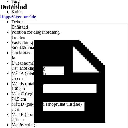
Färg
Datablad
Vit
Kulör
Hoppa över område
Vit
Dekor
Enfärgad
Position för draganordning
I mitten
Fastsättning
Stödklämma, Utan att borra
kan kortas
Ja
Ljusgenomsläpplighet
Tät, Mörkläggning
Mått A (totalbredd)
75 cm
Mått B (totalhöjd)
130 cm
Mått C (tygbredd)
74,5 cm
Mått D (pakethöjd i ihoprullat tillstånd)
7 cm
Mått E (produktdjup)
2,5 cm
Manövrering