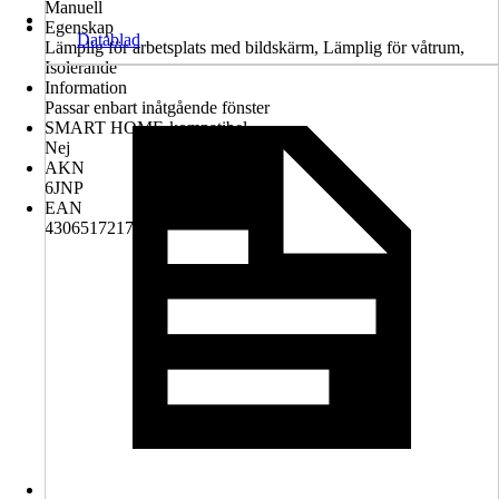
Manuell
Egenskap
Datablad
Lämplig för arbetsplats med bildskärm, Lämplig för våtrum,
Isolerande
Information
Passar enbart inåtgående fönster
SMART HOME-kompatibel
Nej
AKN
6JNP
EAN
4306517217334