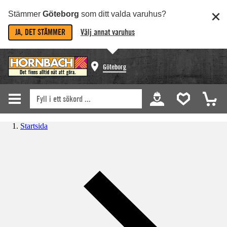
Stämmer
Göteborg
som ditt valda varuhus?
JA, DET STÄMMER
Välj annat varuhus
Göteborg
Startsida