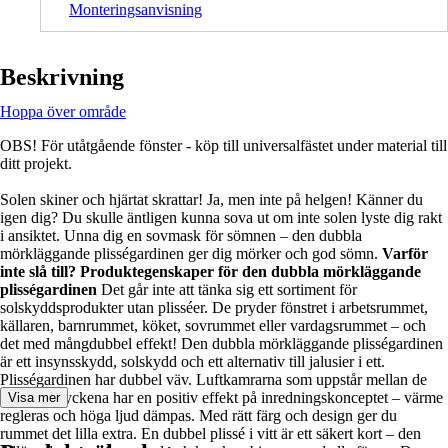
Monteringsanvisning
Beskrivning
Hoppa över område
OBS! För utåtgående fönster - köp till universalfästet under material till
ditt projekt.
Solen skiner och hjärtat skrattar! Ja, men inte på helgen! Känner du
igen dig? Du skulle äntligen kunna sova ut om inte solen lyste dig rakt
i ansiktet. Unna dig en sovmask för sömnen – den dubbla
mörkläggande plisségardinen ger dig mörker och god sömn.
Varför
inte slå till? Produktegenskaper för den dubbla mörkläggande
plisségardinen
Det går inte att tänka sig ett sortiment för
solskyddsprodukter utan plisséer. De pryder fönstret i arbetsrummet,
källaren, barnrummet, köket, sovrummet eller vardagsrummet – och
det med mångdubbel effekt! Den dubbla mörkläggande plisségardinen
är ett insynsskydd, solskydd och ett alternativ till jalusier i ett.
Plisségardinen har dubbel väv. Luftkamrarna som uppstår mellan de
båda tygstyckena har en positiv effekt på inredningskonceptet – värme
Visa mer
regleras och höga ljud dämpas. Med rätt färg och design ger du
rummet det lilla extra. En dubbel plissé i vitt är ett säkert kort – den