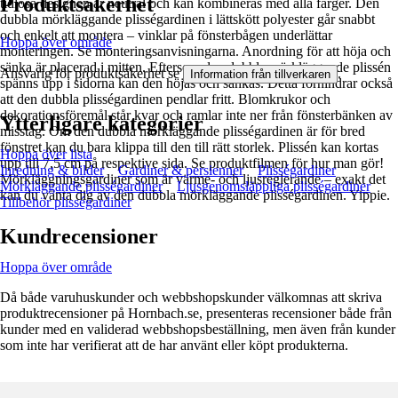
Produktsäkerhet
tidlösa designen är neutral och kan kombineras med alla färger. Den
dubbla mörkläggande plisségardinen i lättskött polyester går snabbt
och enkelt att montera – vinklar på fönsterbågen underlättar
Hoppa över område
monteringen. Se monteringsanvisningarna. Anordning för att höja och
sänka är placerad i mitten. Eftersom den dubbla mörkläggande plissén
Ansvarig för produktsäkerhet se
.
Information från tillverkaren
spänns upp i sidorna kan den höjas och sänkas. Detta förhindrar också
att den dubbla plisségardinen pendlar fritt. Blomkrukor och
dekorationsföremål står kvar och ramlar inte ner från fönsterbänken av
Ytterligare kategorier
misstag. Om den dubbla mörkläggande plisségardinen är för bred
fönstret kan du bara klippa till den till rätt storlek. Plissén kan kortas
Hoppa över lista
upp till 7,5 cm på respektive sida. Se produktfilmen för hur man gör!
Inredning & bilder
Gardiner & persienner
Plisségardiner
Mörkläggningsgardiner som är värme- och ljusreglerande – exakt det
Mörkläggande plisségardiner
Ljusgenomsläppliga plisségardiner
kan du vänta dig av den dubbla mörkläggande plisségardinen. Yippie.
Tillbehör plisségardiner
Kundrecensioner
Hoppa över område
Då både varuhuskunder och webbshopskunder välkomnas att skriva
produktrecensioner på Hornbach.se, presenteras recensioner både från
kunder med en validerad webbshopsbeställning, men även från kunder
som inte har verifierat att de har använt eller köpt produkterna.