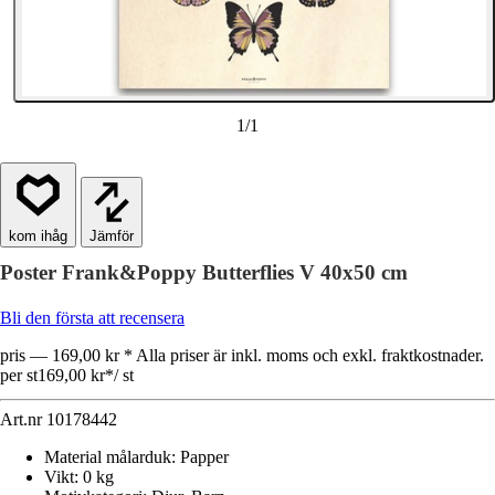
1
/
1
Jämför
Poster Frank&Poppy Butterflies V 40x50 cm
Bli den första att recensera
pris — 169,00 kr * Alla priser är inkl. moms och exkl. fraktkostnader.
per st
169,00 kr
*
/
st
Art.nr
10178442
Material målarduk
:
Papper
Vikt
:
0 kg