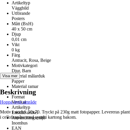
Artikeltyp
Väggbild
Utförande
Posters
Mått (BxH)
40 x 50 cm
Djup
0,01 cm
Vikt
0 kg
Färg
Antracit, Rosa, Beige
Motivkategori
Djur, Barn
Material målarduk
Visa mer
Papper
Material ramar
Beskrivning
-
Format
Hoppa över område
Vertikal
Artikeltyp
Motiv i storlek 50x70. Tryckt på 230g matt fotopapper. Levereras plant
Enskild artikel
i cellofanpåse med syrafri kartong bakom.
Användningsmiljö
Inomhus
EAN