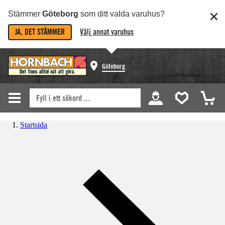
Stämmer
Göteborg
som ditt valda varuhus?
JA, DET STÄMMER
Välj annat varuhus
Göteborg
Startsida