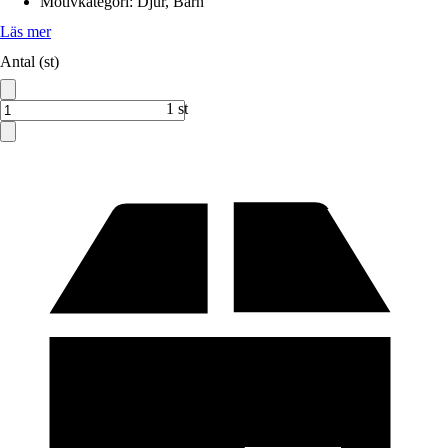
Motivkategori
:
Djur, Barn
Läs mer
Antal (st)
1 st