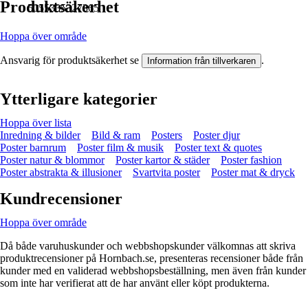
Produktsäkerhet
5055335327365
Hoppa över område
Ansvarig för produktsäkerhet se
.
Information från tillverkaren
Ytterligare kategorier
Hoppa över lista
Inredning & bilder
Bild & ram
Posters
Poster djur
Poster barnrum
Poster film & musik
Poster text & quotes
Poster natur & blommor
Poster kartor & städer
Poster fashion
Poster abstrakta & illusioner
Svartvita poster
Poster mat & dryck
Kundrecensioner
Hoppa över område
Då både varuhuskunder och webbshopskunder välkomnas att skriva
produktrecensioner på Hornbach.se, presenteras recensioner både från
kunder med en validerad webbshopsbeställning, men även från kunder
som inte har verifierat att de har använt eller köpt produkterna.