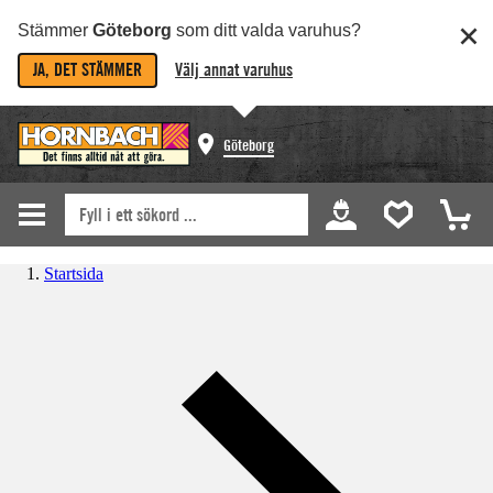
Stämmer
Göteborg
som ditt valda varuhus?
JA, DET STÄMMER
Välj annat varuhus
Göteborg
Startsida