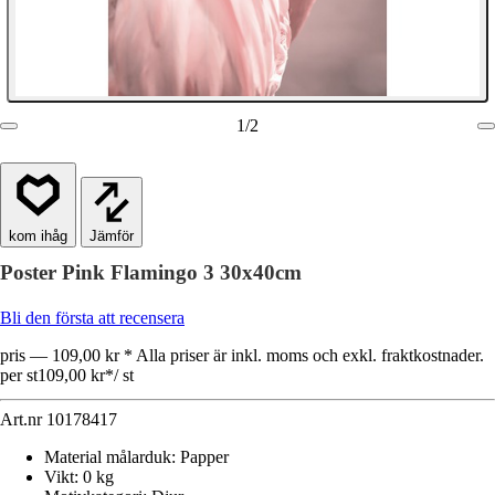
1
/
2
Jämför
Poster Pink Flamingo 3 30x40cm
Bli den första att recensera
pris — 109,00 kr * Alla priser är inkl. moms och exkl. fraktkostnader.
per st
109,00 kr
*
/
st
Art.nr
10178417
Material målarduk
:
Papper
Vikt
:
0 kg