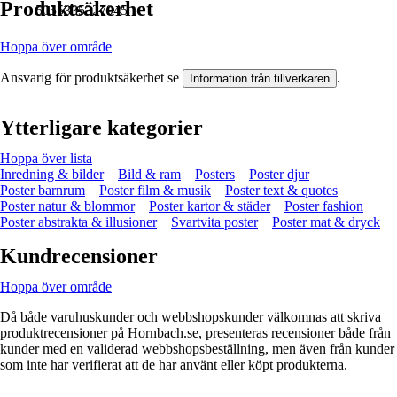
Produktsäkerhet
5055335327945
Hoppa över område
Ansvarig för produktsäkerhet se
.
Information från tillverkaren
Ytterligare kategorier
Hoppa över lista
Inredning & bilder
Bild & ram
Posters
Poster djur
Poster barnrum
Poster film & musik
Poster text & quotes
Poster natur & blommor
Poster kartor & städer
Poster fashion
Poster abstrakta & illusioner
Svartvita poster
Poster mat & dryck
Kundrecensioner
Hoppa över område
Då både varuhuskunder och webbshopskunder välkomnas att skriva
produktrecensioner på Hornbach.se, presenteras recensioner både från
kunder med en validerad webbshopsbeställning, men även från kunder
som inte har verifierat att de har använt eller köpt produkterna.