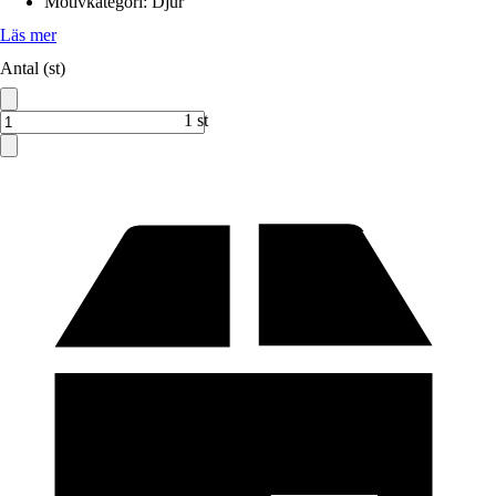
Motivkategori
:
Djur
Läs mer
Antal (st)
1 st