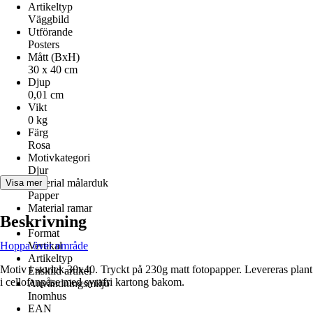
Artikeltyp
Väggbild
Utförande
Posters
Mått (BxH)
30 x 40 cm
Djup
0,01 cm
Vikt
0 kg
Färg
Rosa
Motivkategori
Djur
Material målarduk
Visa mer
Papper
Material ramar
Beskrivning
-
Format
Hoppa över område
Vertikal
Artikeltyp
Motiv i storlek 30x40. Tryckt på 230g matt fotopapper. Levereras plant
Enskild artikel
i cellofanpåse med syrafri kartong bakom.
Användningsmiljö
Inomhus
EAN