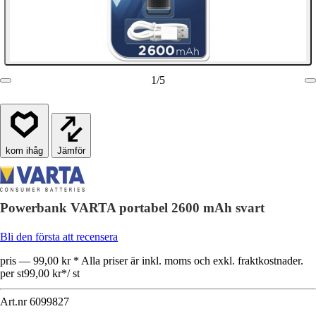
1
/
5
Jämför
Powerbank VARTA portabel 2600 mAh svart
Bli den första att recensera
pris — 99,00 kr * Alla priser är inkl. moms och exkl. fraktkostnader.
per st
99,00 kr
*
/
st
Art.nr
6099827