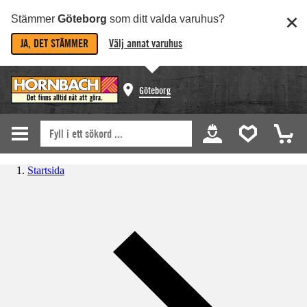
Stämmer
Göteborg
som ditt valda varuhus?
JA, DET STÄMMER
Välj annat varuhus
Göteborg
Startsida