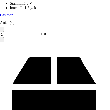
Spänning
:
5 V
Innehåll
:
1 Styck
Läs mer
Antal (st)
1 st