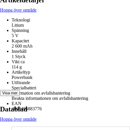
Artikeldetaljer
Hoppa över område
Teknologi
Litium
Spänning
5 V
Kapacitet
2 600 mAh
Innehåll
1 Styck
Vikt ca
114 g
Artikeltyp
Powerbank
Utförande
Specialbatteri
Information om avfallshantering
Visa mer
Beakta informationen om avfallshantering
EAN
Datablad
4008496883776
Hoppa över område