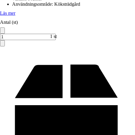
Användningsområde
:
Köksträdgård
Läs mer
Antal (st)
1 st