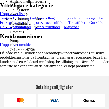
Avstånd mellan raderna
Ytterligare kategorier
150 cm
Odlingsform
Hoppa över lista
Sortäkta frön
Trädgård
Växter, krukor & odling
Odling & förkultivering
Frö
Användningsområde
Fruktgrönsaker
Pumpor & zucchinifröer
Tomatfröer
Gurkfröer
Köksträdgård
Chili & paprikafröer
Bär & fruktfröer
Majsfröer
Användningsmiljö
Utomhus
Kundrecensioner
Växtnamn
Pumpa
Hoppa över område
EAN
7312360080756
Då både varuhuskunder och webbshopskunder välkomnas att skriva
produktrecensioner på Hornbach.se, presenteras recensioner både från
kunder med en validerad webbshopsbeställning, men även från kunder
som inte har verifierat att de har använt eller köpt produkterna.
Betalningsmöjligheter