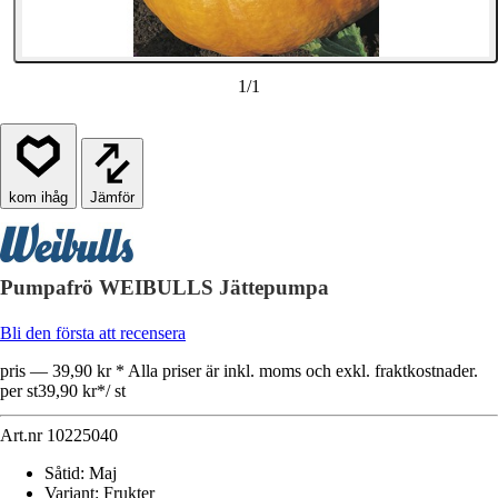
1
/
1
Jämför
Pumpafrö WEIBULLS Jättepumpa
Bli den första att recensera
pris — 39,90 kr * Alla priser är inkl. moms och exkl. fraktkostnader.
per st
39,90 kr
*
/
st
Art.nr
10225040
Såtid
:
Maj
Variant
:
Frukter