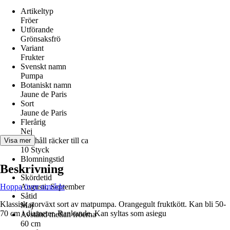
Artikeltyp
Fröer
Utförande
Grönsaksfrö
Variant
Frukter
Svenskt namn
Pumpa
Botaniskt namn
Jaune de Paris
Sort
Jaune de Paris
Flerårig
Nej
Innehåll räcker till ca
Visa mer
10 Styck
Blomningstid
Beskrivning
-
Skördetid
Hoppa över område
Augusti, September
Såtid
Klassisk storväxt sort av matpumpa. Orangegult fruktkött. Kan bli 50-
Maj
70 cm i diameter. Rankande. Kan syltas som asiegu
Avstånd mellan fröerna
60 cm