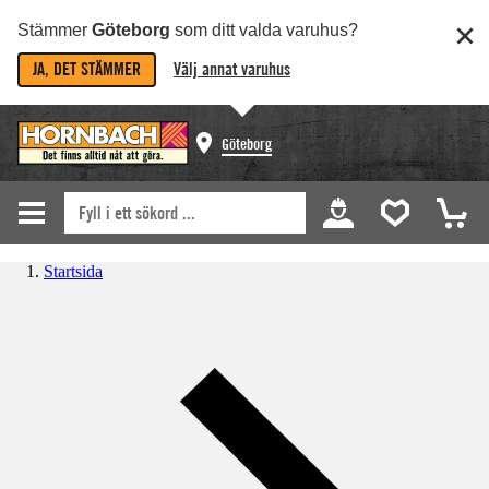
Stämmer
Göteborg
som ditt valda varuhus?
JA, DET STÄMMER
Välj annat varuhus
Göteborg
Startsida