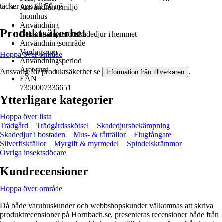
täcker upp till 50 m²
Användningsmiljö
Inomhus
Användning
Produktsäkerhet
Bekämpning mot skadedjur i hemmet
Användningsområde
Vardagsrum
Hoppa över område
Användningsperiod
Året runt
Ansvarig för produktsäkerhet se
.
Information från tillverkaren
EAN
7350007336651
Ytterligare kategorier
Hoppa över lista
Trädgård
Trädgårdsskötsel
Skadedjursbekämpning
Skadedjur i bostaden
Mus- & råttfällor
Flugfångare
Silverfiskfällor
Myrgift & myrmedel
Spindelskrämmor
Övriga insektsdödare
Kundrecensioner
Hoppa över område
Då både varuhuskunder och webbshopskunder välkomnas att skriva
produktrecensioner på Hornbach.se, presenteras recensioner både från