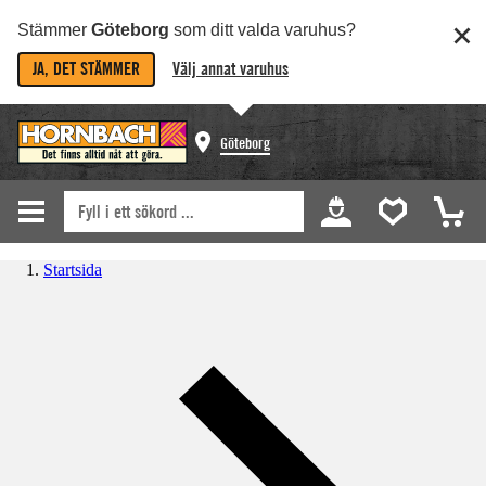
Stämmer
Göteborg
som ditt valda varuhus?
JA, DET STÄMMER
Välj annat varuhus
Göteborg
Startsida