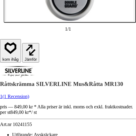
1
/
1
Jämför
Råttskrämma SILVERLINE Mus&Råtta MR130
1
(1 Recension)
pris — 849,00 kr * Alla priser är inkl. moms och exkl. fraktkostnader.
per st
849,00 kr
*
/
st
Art.nr
10241155
Utförande
:
Avskräckare