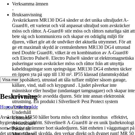
Verksamma ämnen
-
Bruksanvisning
Avskräckaren MR130 DG4 sänder ut det unika ultraljudet A-
Guard®, ett varierat och väl anpassat ultraljud som avskräcker
möss och råttor. A-Guard® stör möss och råttors naturliga sätt att
bete sig och kommunicera och skapar en odräglig miljö för
djuren, vilket gör att de undviker det aktuella utrymmet. För att
ge ett maximalt skydd är centralenheten MR130 DG4 utrustad
med Double Guard®, vilket är en kombination av A-Guard®
och Electro Pulse®. Electro Pulse® sänder ut elektromagnetiska
pulseringar som avskräcker möss och råttor från att utnyttja
kabeldragningar som springvägar. MR130 DG4 enheten täcker
en öppen yta på upp till 130 m². IP55 klassad (dammskyddad
och spolsäker), utrustad att tåla tuffare miljöer såsom garage,
Visa mer
källare, vind, stall och krypgrund . Ljudet påverkar inte
människor eller husdjur (undantaget tamgnagare) och skapar inte
Beskrivning
resistens hos de avsedda djuren. Stör inte annan elektronisk
utrustning. En produkt i Silverline® Pest Protect system
Hoppa över område
Artikeltyp
Underhåll
Avskräckare MR50 håller borta möss och råttor inomhus effektivt,
Utförande
hygieniskt och giftfritt. Silverline® A-Guard® är en unik ljudteknologi
Avskräckare
som effektivt skrämmer bort skadedjuren. Sätt enheten i vägguttaget på
Passar till
det utrymme du vill skydda, den verkar direkt och dygnet runt! MR 50
Mus, Råttor