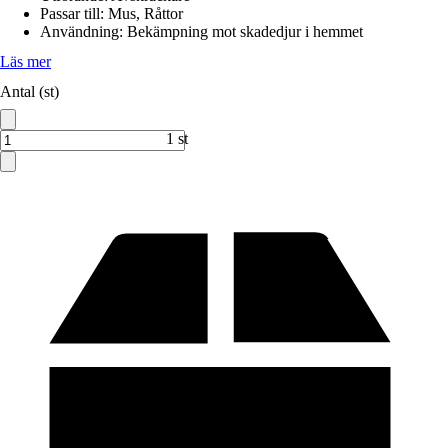
Passar till
:
Mus, Råttor
Användning
:
Bekämpning mot skadedjur i hemmet
Läs mer
Antal (st)
1 st