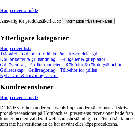
Hoppa över område
Ansvarig för produktsäkerhet se
.
Information från tillverkaren
Ytterligare kategorier
Hoppa över lista
Trädgård
Grillar
Grilltillbehör
Reservdelar grill
Kol, briketter & grilltändning
Grillgaller & grillplattor
Grillöverdrag
Grilltermometer
Röklådor & rökningstillbehör
Grillredskap
Grillrengöring
Tillbehör för grillen
Kylväskor & förvaringsväskor
Kundrecensioner
Hoppa över område
Då både varuhuskunder och webbshopskunder välkomnas att skriva
produktrecensioner på Hornbach.se, presenteras recensioner både från
kunder med en validerad webbshopsbeställning, men även från kunder
som inte har verifierat att de har använt eller köpt produkterna.