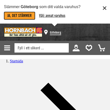
Stämmer
Göteborg
som ditt valda varuhus?
JA, DET STÄMMER
Välj annat varuhus
Göteborg
Startsida