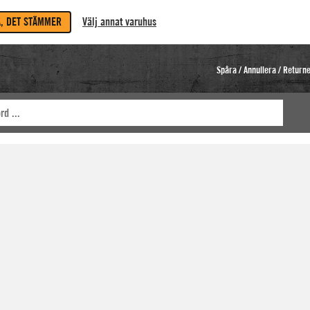
A, DET STÄMMER
Välj annat varuhus
Spåra / Annullera / Return