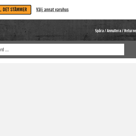
A, DET STÄMMER
Välj annat varuhus
Spåra / Annullera / Return