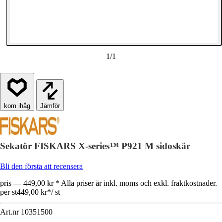
1
/
1
Jämför
Sekatör FISKARS X-series™ P921 M sidoskär
Bli den första att recensera
pris — 449,00 kr * Alla priser är inkl. moms och exkl. fraktkostnader.
per st
449,00 kr
*
/
st
Art.nr
10351500