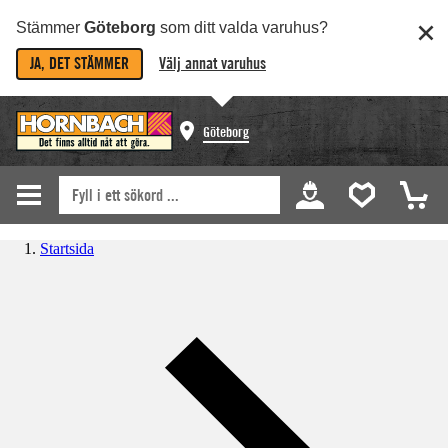
Stämmer
Göteborg
som ditt valda varuhus?
JA, DET STÄMMER
Välj annat varuhus
Göteborg
Startsida