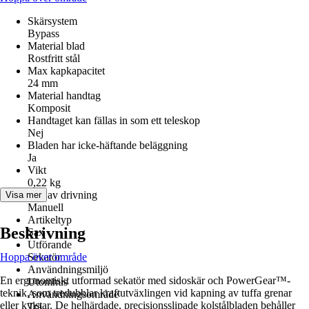
Skärsystem
Bypass
Material blad
Rostfritt stål
Max kapkapacitet
24 mm
Material handtag
Komposit
Handtaget kan fällas in som ett teleskop
Nej
Bladen har icke-häftande beläggning
Ja
Vikt
0,22 kg
Typ av drivning
Visa mer
Manuell
Artikeltyp
Beskrivning
Sax
Utförande
Hoppa över område
Sekatör
Användningsmiljö
En ergonomiskt utformad sekatör med sidoskär och PowerGear™-
Utomhus
teknik, som tredubblar kraftutväxlingen vid kapning av tuffa grenar
Användningsområde
eller kvistar. De helhärdade, precisionsslipade kolstålbladen behåller
Trä