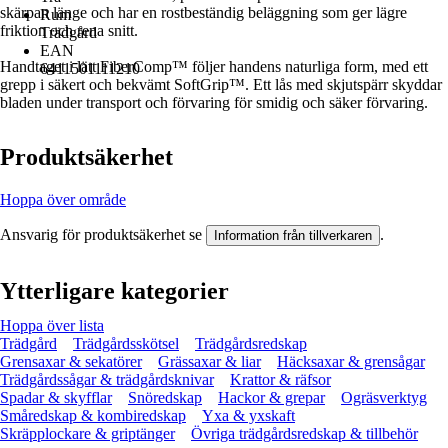
skärpan länge och har en rostbeständig beläggning som ger lägre
Rum
friktion och rena snitt.
Trädgård
EAN
Handtaget i lätt FiberComp™ följer handens naturliga form, med ett
6411501111210
grepp i säkert och bekvämt SoftGrip™. Ett lås med skjutspärr skyddar
bladen under transport och förvaring för smidig och säker förvaring.
Produktsäkerhet
Hoppa över område
Ansvarig för produktsäkerhet se
.
Information från tillverkaren
Ytterligare kategorier
Hoppa över lista
Trädgård
Trädgårdsskötsel
Trädgårdsredskap
Grensaxar & sekatörer
Grässaxar & liar
Häcksaxar & grensågar
Trädgårdssågar & trädgårdsknivar
Krattor & räfsor
Spadar & skyfflar
Snöredskap
Hackor & grepar
Ogräsverktyg
Småredskap & kombiredskap
Yxa & yxskaft
Skräpplockare & griptänger
Övriga trädgårdsredskap & tillbehör