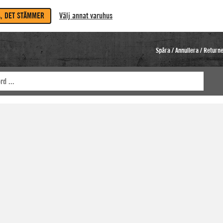
A, DET STÄMMER
Välj annat varuhus
Spåra / Annullera / Return