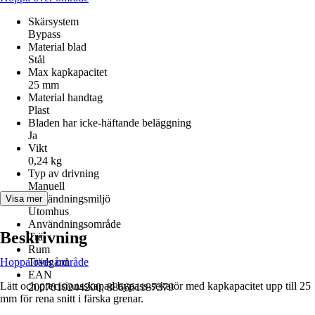
Skärsystem
Bypass
Material blad
Stål
Max kapkapacitet
25 mm
Material handtag
Plast
Bladen har icke-häftande beläggning
Ja
Vikt
0,24 kg
Typ av drivning
Manuell
Användningsmiljö
Visa mer
Utomhus
Användningsområde
Beskrivning
Trä
Rum
Hoppa över område
Trädgård
EAN
Lätt och precisionsskapad bypass‑sekatör med kapkapacitet upp till 25
2007010244200, 886661187379
mm för rena snitt i färska grenar.