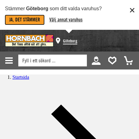
Stämmer
Göteborg
som ditt valda varuhus?
JA, DET STÄMMER
Välj annat varuhus
Göteborg
Startsida