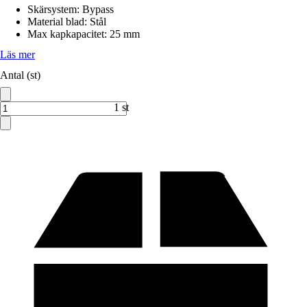
Skärsystem
:
Bypass
Material blad
:
Stål
Max kapkapacitet
:
25 mm
Läs mer
Antal (st)
1 st