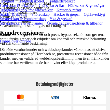
Trädgård
Trädgårdsskötsel
Trädgårdsredskap
• Beläggning: icke‑häftande blad
Grensaxar & sekatörer
Grässaxar & liar
Häcksaxar & grensågar
• Handtag: plast med halkfri yta
Trädgårdssågar & trädgårdsknivar
Krattor & räfsor
• Funktion: stötdämpare
Spadar & skyfflar
Snöredskap
Hackor & grepar
Ogräsverktyg
• Vikt: ca 0,24 kg
Småredskap & kombiredskap
Yxa & yxskaft
• Drivning: manuell
Skräpplockare & griptänger
Övriga trädgårdsredskap & tillbehör
• Användning: beskärning av trä i trädgård
Kundrecensioner
Sammanfattningsvis: En lätt och precis bypass‑sekatör som ger rena
snitt i färska grenar och erbjuder bra kontroll och minskad belastning
Hoppa över område
vid återkommande beskärning.
Då både varuhuskunder och webbshopskunder välkomnas att skriva
produktrecensioner på Hornbach.se, presenteras recensioner både från
kunder med en validerad webbshopsbeställning, men även från kunder
som inte har verifierat att de har använt eller köpt produkterna.
Betalningsmöjligheter