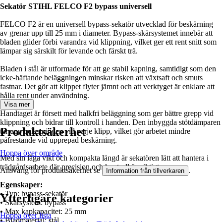
Sekatör STIHL FELCO F2 bypass universell
FELCO F2 är en universell bypass‑sekatör utvecklad för beskärning
av grenar upp till 25 mm i diameter. Bypass‑skärsystemet innebär att
bladen glider förbi varandra vid klippning, vilket ger ett rent snitt som
lämpar sig särskilt för levande och färskt trä.
Bladen i stål är utformade för att ge stabil kapning, samtidigt som den
icke‑häftande beläggningen minskar risken att växtsaft och smuts
fastnar. Det gör att klippet flyter jämnt och att verktyget är enklare att
hålla rent under användning.
Visa mer
Handtaget är försett med halkfri beläggning som ger bättre grepp vid
klippning och bidrar till kontroll i handen. Den inbyggda stötdämparen
Produktsäkerhet
tar upp belastningen vid varje klipp, vilket gör arbetet mindre
påfrestande vid upprepad beskärning.
Hoppa över område
Med sin låga vikt och kompakta längd är sekatören lätt att hantera i
trädgårdsarbete där precision och kontroll är viktigt.
Ansvarig för produktsäkerhet se
.
Information från tillverkaren
Egenskaper:
• Typ: bypass‑sekatör
Ytterligare kategorier
• Skärsystem: bypass
• Max kapkapacitet: 25 mm
Hoppa över lista
• Bladmaterial: stål