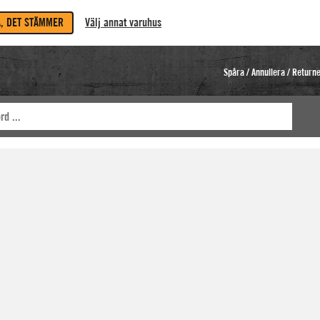
A, DET STÄMMER
Välj annat varuhus
Spåra / Annullera / Return