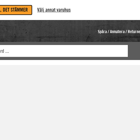
A, DET STÄMMER
Välj annat varuhus
Spåra / Annullera / Return