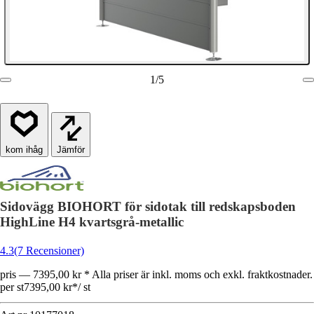
1
/
5
Jämför
Sidovägg BIOHORT för sidotak till redskapsboden
HighLine H4 kvartsgrå-metallic
4.3
(7 Recensioner)
pris — 7395,00 kr * Alla priser är inkl. moms och exkl. fraktkostnader.
per st
7395,00 kr
*
/
st