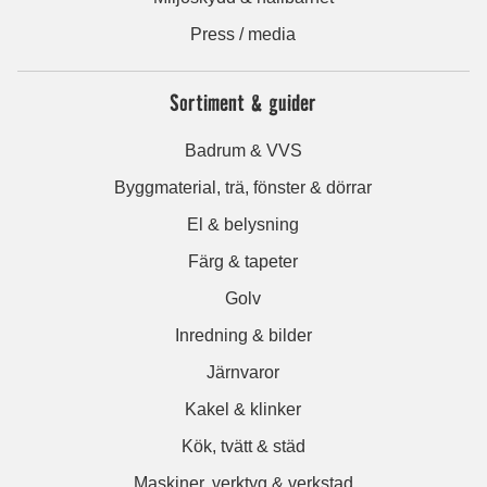
Press / media
Sortiment & guider
Badrum & VVS
Byggmaterial, trä, fönster & dörrar
El & belysning
Färg & tapeter
Golv
Inredning & bilder
Järnvaror
Kakel & klinker
Kök, tvätt & städ
Maskiner, verktyg & verkstad