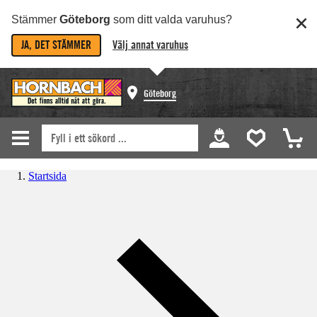
Stämmer
Göteborg
som ditt valda varuhus?
JA, DET STÄMMER
Välj annat varuhus
Göteborg
Startsida