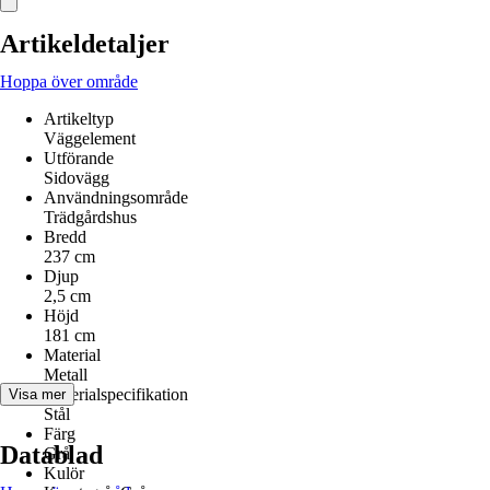
Artikeldetaljer
Hoppa över område
Artikeltyp
Väggelement
Utförande
Sidovägg
Användningsområde
Trädgårdshus
Bredd
237 cm
Djup
2,5 cm
Höjd
181 cm
Material
Metall
Materialspecifikation
Visa mer
Stål
Färg
Datablad
Grå
Kulör