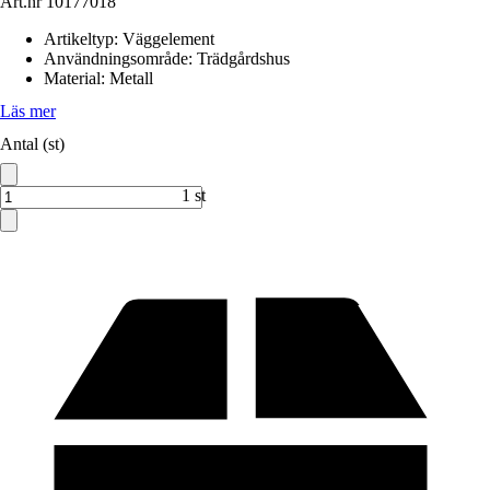
Art.nr
10177018
Artikeltyp
:
Väggelement
Användningsområde
:
Trädgårdshus
Material
:
Metall
Läs mer
Antal (st)
1 st