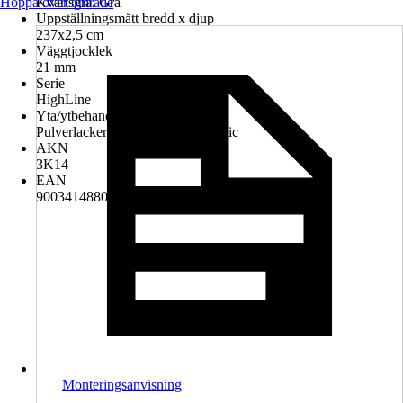
Hoppa över område
Kvartsgrå, Grå
Uppställningsmått bredd x djup
237x2,5 cm
Väggtjocklek
21 mm
Serie
HighLine
Yta/ytbehandling
Pulverlackerad, Förzinkad, Metallic
AKN
3K14
EAN
9003414880580
Monteringsanvisning