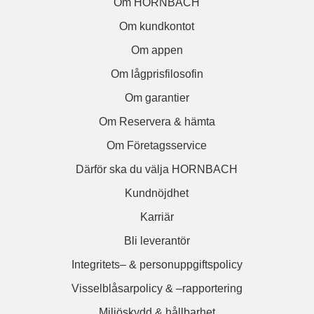
Om HORNBACH
Om kundkontot
Om appen
Om lågprisfilosofin
Om garantier
Om Reservera & hämta
Om Företagsservice
Därför ska du välja HORNBACH
Kundnöjdhet
Karriär
Bli leverantör
Integritets– & personuppgiftspolicy
Visselblåsarpolicy & –rapportering
Miljöskydd & hållbarhet