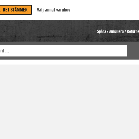
A, DET STÄMMER
Välj annat varuhus
Spåra / Annullera / Return