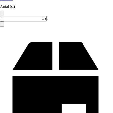
Antal (st)
1 st