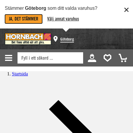
Stämmer
Göteborg
som ditt valda varuhus?
JA, DET STÄMMER
Välj annat varuhus
Göteborg
Startsida