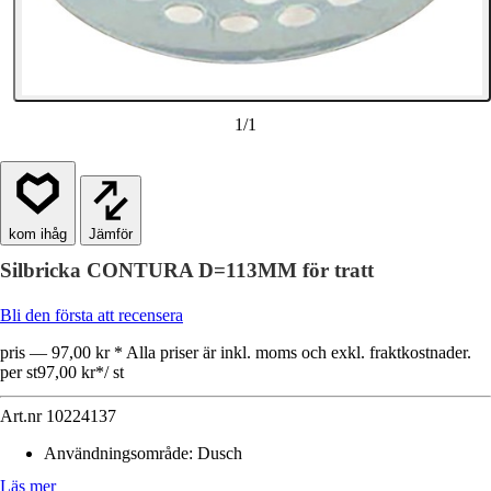
1
/
1
Jämför
Silbricka CONTURA D=113MM för tratt
Bli den första att recensera
pris — 97,00 kr * Alla priser är inkl. moms och exkl. fraktkostnader.
per st
97,00 kr
*
/
st
Art.nr
10224137
Användningsområde
:
Dusch
Läs mer