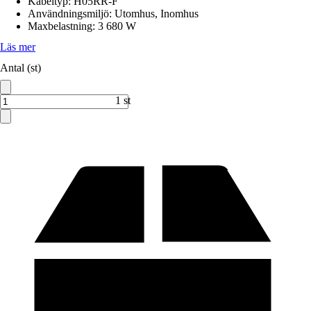
Kabeltyp
:
H05RR-F
Användningsmiljö
:
Utomhus, Inomhus
Maxbelastning
:
3 680 W
Läs mer
Antal (st)
1 st