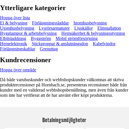
Ytterligare kategorier
Hoppa över lista
El & belysning
Förlängningssladdar
Inomhusbelysning
Utomhusbelysning
Lysrörsarmaturer
Ljuskällor
Elinstallation
Bygglampor & arbetsbelysning
Hemsäkerhet & belysningsstyrning
Elbilsladdning
Byggström
Mobil strömförsörjning
Hemelektronik
Stickproppar & anslutningsdon
Kabelvindor
Förlängningskablar
Grenuttag
Kundrecensioner
Hoppa över område
Då både varuhuskunder och webbshopskunder välkomnas att skriva
produktrecensioner på Hornbach.se, presenteras recensioner både från
kunder med en validerad webbshopsbeställning, men även från kunder
som inte har verifierat att de har använt eller köpt produkterna.
Betalningsmöjligheter