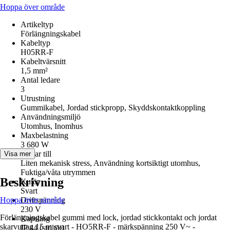
Hoppa över område
Artikeltyp
Förlängningskabel
Kabeltyp
H05RR-F
Kabeltvärsnitt
1,5 mm²
Antal ledare
3
Utrustning
Gummikabel, Jordad stickpropp, Skyddskontaktkoppling
Användningsmiljö
Utomhus, Inomhus
Maxbelastning
3 680 W
Passar till
Visa mer
Liten mekanisk stress, Användning kortsiktigt utomhus,
Fuktiga/våta utrymmen
Beskrivning
Kulör
Svart
Hoppa över område
Driftspänning
230 V
Förlängningskabel gummi med lock, jordad stickkontakt och jordat
Kapsling
skarvuttag 15 m svart - HO5RR-F - märkspänning 250 V~ -
IP 44 (striltät)