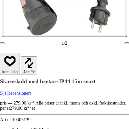
1
/
2
Jämför
Skarvsladd med brytare IP44 15m svart
5
(4 Recensioner)
pris — 279,00 kr * Alla priser är inkl. moms och exkl. fraktkostnader.
per st
279,00 kr
*
/
st
Art.nr
10303139