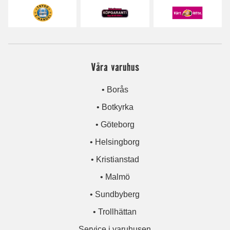
Våra varuhus
• Borås
• Botkyrka
• Göteborg
• Helsingborg
• Kristianstad
• Malmö
• Sundbyberg
• Trollhättan
Service i varuhusen