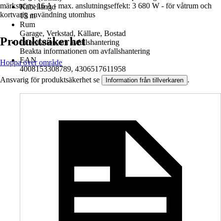
märkström: 16 A - max. anslutningseffekt: 3 680 W - för våtrum och
Kabellängd
kortvarig användning utomhus
15 m
Rum
Garage, Verkstad, Källare, Bostad
Produktsäkerhet
Information om avfallshantering
Beakta informationen om avfallshantering
EAN
Hoppa över område
4008153308789, 4306517611958
Ansvarig för produktsäkerhet se
.
Information från tillverkaren