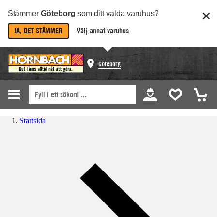
Stämmer
Göteborg
som ditt valda varuhus?
JA, DET STÄMMER
Välj annat varuhus
Göteborg
Startsida