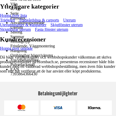
Vikt
Ytterligare kategorier
40 kg
Serie
Hoppa över lista
Primolux
Trädgård
Trädgårdshus & carports
Uterum
Användningsområde
Uterumspartier & glaspartier
Skjutfönster uterum
Uterum
Skjutdörrar uterum
Fasta fönster uterum
Säsong
Sommar
Kundrecensioner
Montagetyp
Fristående, Väggmontering
Hoppa över område
Hängning
Omhängbar höger/vänster
Då både varuhuskunder och webbshopskunder välkomnas att skriva
Yta/ytbehandling
produktrecensioner på Hornbach.se, presenteras recensioner både från
Pulverlackerad
kunder med en validerad webbshopsbeställning, men även från kunder
EAN
som inte har verifierat att de har använt eller köpt produkterna.
7393864366430
Betalningsmöjligheter