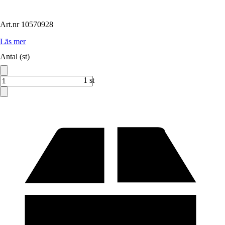
Art.nr
10570928
Läs mer
Antal (st)
1 st