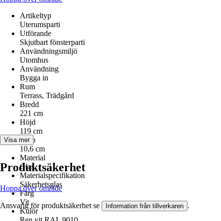
Artikeltyp
Uterumsparti
Utförande
Skjutbart fönsterparti
Användningsmiljö
Utomhus
Användning
Bygga in
Rum
Terrass, Trädgård
Bredd
221 cm
Höjd
119 cm
Djup
Visa mer
10,6 cm
Material
Produktsäkerhet
Glas
Materialspecifikation
Säkerhetsglas
Hoppa över område
Färg
Vit
Ansvarig för produktsäkerhet se
.
Information från tillverkaren
Kulör
Ren vit RAL 9010