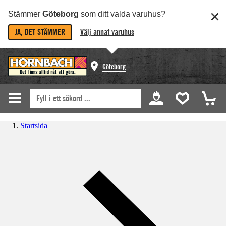
Stämmer
Göteborg
som ditt valda varuhus?
JA, DET STÄMMER
Välj annat varuhus
Göteborg
Startsida