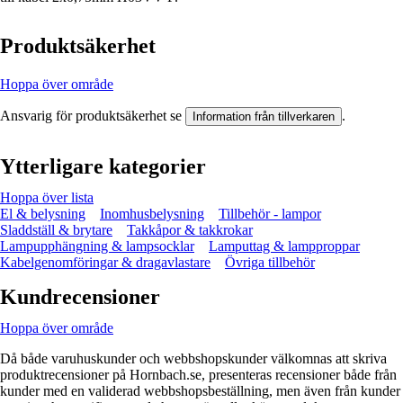
Produktsäkerhet
Hoppa över område
Ansvarig för produktsäkerhet se
.
Information från tillverkaren
Ytterligare kategorier
Hoppa över lista
El & belysning
Inomhusbelysning
Tillbehör - lampor
Sladdställ & brytare
Takkåpor & takkrokar
Lampupphängning & lampsocklar
Lamputtag & lampproppar
Kabelgenomföringar & dragavlastare
Övriga tillbehör
Kundrecensioner
Hoppa över område
Då både varuhuskunder och webbshopskunder välkomnas att skriva
produktrecensioner på Hornbach.se, presenteras recensioner både från
kunder med en validerad webbshopsbeställning, men även från kunder