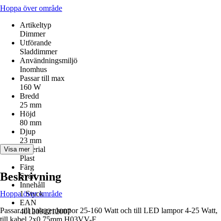
Hoppa över område
Artikeltyp
Dimmer
Utförande
Sladdimmer
Användningsmiljö
Inomhus
Passar till max
160 W
Bredd
25 mm
Höjd
80 mm
Djup
23 mm
Material
Visa mer
Plast
Färg
Beskrivning
Svart
Innehåll
Hoppa över område
1 Styck
EAN
Passar till halogenlampor 25-160 Watt och till LED lampor 4-25 Watt,
4012092212007
till kabel 2x0,75mm H03VV-F.