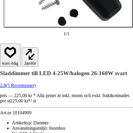
1
/
1
Jämför
Sladdimmer till LED 4-25W/halogen 26-160W svart
2.8
(5 Recensioner)
pris — 225,00 kr * Alla priser är inkl. moms och exkl. fraktkostnader.
per st
225,00 kr
*
/
st
Art.nr
10104909
Artikeltyp
:
Dimmer
Användningsmiljö
:
Inomhus