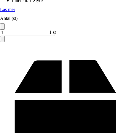
Innehåll
:
1 Styck
Läs mer
Antal (st)
1 st