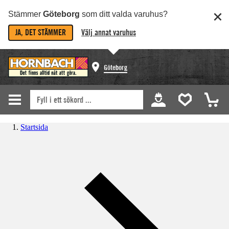
Stämmer
Göteborg
som ditt valda varuhus?
JA, DET STÄMMER
Välj annat varuhus
Göteborg
Startsida