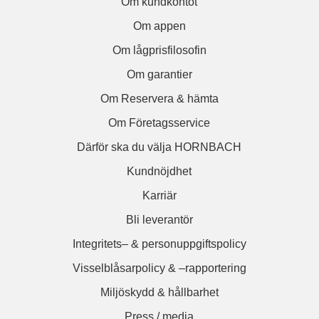
Om kundkontot
Om appen
Om lågprisfilosofin
Om garantier
Om Reservera & hämta
Om Företagsservice
Därför ska du välja HORNBACH
Kundnöjdhet
Karriär
Bli leverantör
Integritets– & personuppgiftspolicy
Visselblåsarpolicy & –rapportering
Miljöskydd & hållbarhet
Press / media