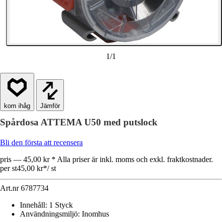
1
/
1
Jämför
Spårdosa ATTEMA U50 med putslock
Bli den första att recensera
pris — 45,00 kr * Alla priser är inkl. moms och exkl. fraktkostnader.
per st
45,00 kr
*
/
st
Art.nr
6787734
Innehåll
:
1 Styck
Användningsmiljö
:
Inomhus