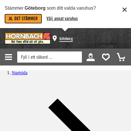
Stämmer
Göteborg
som ditt valda varuhus?
JA, DET STÄMMER
Välj annat varuhus
Göteborg
Startsida