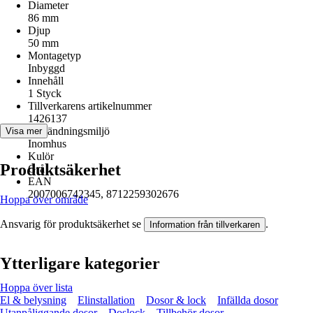
Diameter
86 mm
Djup
50 mm
Montagetyp
Inbyggd
Innehåll
1 Styck
Tillverkarens artikelnummer
1426137
Användningsmiljö
Visa mer
Inomhus
Kulör
Produktsäkerhet
Grå
EAN
2007006742345, 8712259302676
Hoppa över område
Ansvarig för produktsäkerhet se
.
Information från tillverkaren
Ytterligare kategorier
Hoppa över lista
El & belysning
Elinstallation
Dosor & lock
Infällda dosor
Utanpåliggande dosor
Doslock
Tillbehör dosor