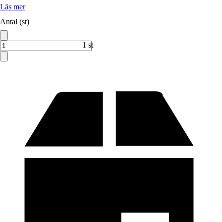
Läs mer
Antal (st)
1 st