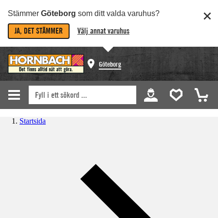
Stämmer
Göteborg
som ditt valda varuhus?
JA, DET STÄMMER
Välj annat varuhus
Göteborg
Startsida