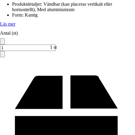
Produktdetaljer
:
Vändbar (kan placeras vertikalt eller
horisontellt), Med aluminiumram
Form
:
Kantig
Läs mer
Antal (st)
1 st