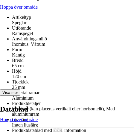
Hoppa över område
Artikeltyp
Speglar
Utförande
Ramspegel
Användningsmiljö
Inomhus, Våtrum
Form
Kantig
Bredd
65 cm
Höjd
120 cm
Tjocklek
25 mm
Material ramar
Visa mer
Aluminium
Produktdetaljer
Datablad
Vändbar (kan placeras vertikalt eller horisontellt), Med
aluminiumram
Hoppa över område
Ljusfärg
Ingen ljusfärg
Produktdatablad med EEK-information