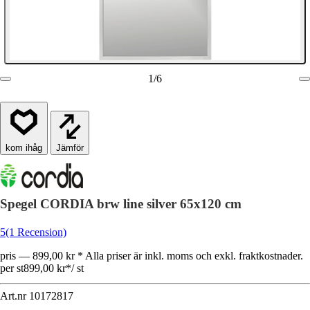
1
/
6
Jämför
Spegel CORDIA brw line silver 65x120 cm
5
(1 Recension)
pris — 899,00 kr * Alla priser är inkl. moms och exkl. fraktkostnader.
per st
899,00 kr
*
/
st
Art.nr
10172817