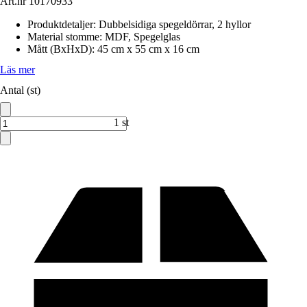
Art.nr
10170933
Produktdetaljer
:
Dubbelsidiga spegeldörrar, 2 hyllor
Material stomme
:
MDF, Spegelglas
Mått (BxHxD)
:
45 cm x 55 cm x 16 cm
Läs mer
Antal (st)
1 st