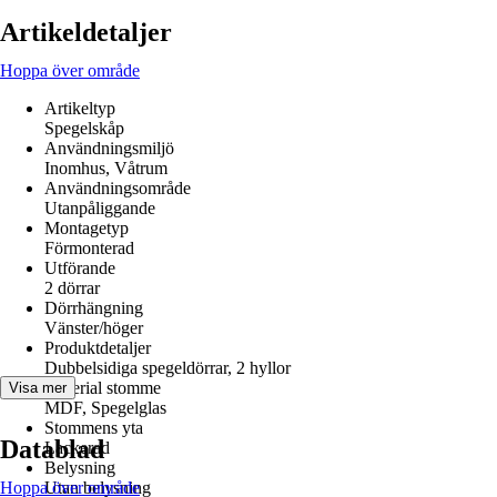
Artikeldetaljer
Hoppa över område
Artikeltyp
Spegelskåp
Användningsmiljö
Inomhus, Våtrum
Användningsområde
Utanpåliggande
Montagetyp
Förmonterad
Utförande
2 dörrar
Dörrhängning
Vänster/höger
Produktdetaljer
Dubbelsidiga spegeldörrar, 2 hyllor
Material stomme
Visa mer
MDF, Spegelglas
Stommens yta
Datablad
Lackerad
Belysning
Hoppa över område
Utan belysning