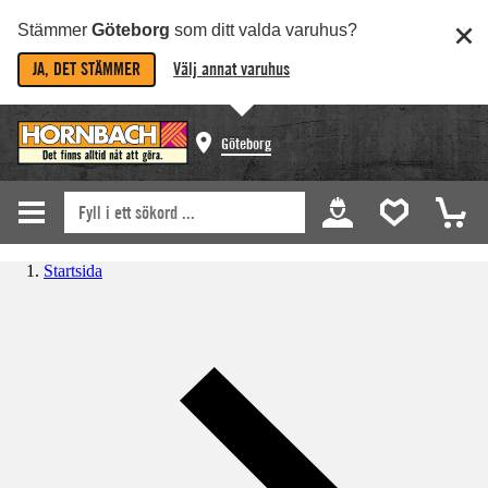
Stämmer
Göteborg
som ditt valda varuhus?
JA, DET STÄMMER
Välj annat varuhus
Göteborg
Startsida