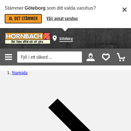
Stämmer
Göteborg
som ditt valda varuhus?
JA, DET STÄMMER
Välj annat varuhus
Göteborg
Startsida