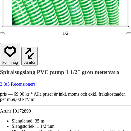
1
/
2
Jämför
Spiralsugslang PVC pump 1 1/2'' grön metervara
3.8
(5 Recensioner)
pris — 69,00 kr * Alla priser är inkl. moms och exkl. fraktkostnader.
per m
69,00 kr
*
/
m
Art.nr
10172890
Slanglängd
:
35 m
Slangstorlek
:
1 1/2 tum