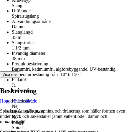
Artikeltyp
Slang
Utförande
Spiralsugslang
Användningsområde
Damm
Slanglängd
35 m
Slangstorlek
1 1/2 tum
Invändig diameter
38 mm
Produktbeskrivning
Bariumfri, kadmiumfri, algförebyggande, UV-beständig,
temperaturbeständig från -10° till 50°
Visa mer
Ftalatfri
Ja
Beskrivning
Formstabil
Ja
Hoppa över område
Knäcksäker
Nej
Spiralsugslang för pumpning och dränering som håller formen även
Livsmedelssäker
under tryck och säkerställer jämnt vattenflöde i damm och
Nej
utomhusmiljö.
Inlägg
Spiral