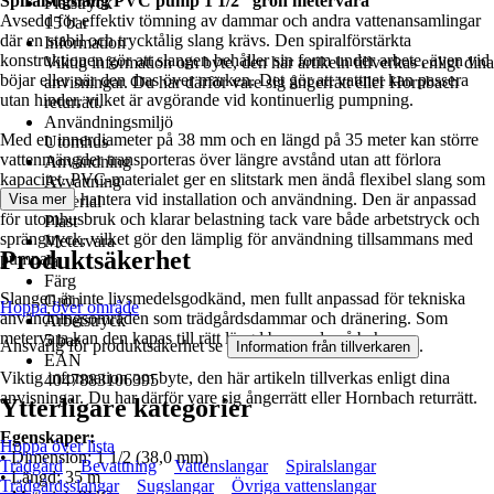
Spiralsugslang PVC pump 1 1/2'' grön metervara
Platstryck
Avsedd för effektiv tömning av dammar och andra vattenansamlingar
15 bar
där en stabil och trycktålig slang krävs. Den spiral­förstärkta
Information
konstruktionen gör att slangen behåller sin form under arbete, även vid
Viktig information om byte, den här artikeln tillverkas enligt dina
böjar eller när den dras över marken. Det gör att vattnet kan passera
anvisningar. Du har därför vare sig ångerrätt eller Hornbach
utan hinder, vilket är avgörande vid kontinuerlig pumpning.
returrätt.
Användningsmiljö
Med en innerdiameter på 38 mm och en längd på 35 meter kan större
Utomhus
vattenmängder transporteras över längre avstånd utan att förlora
Användning
kapacitet. PVC-materialet ger en slitstark men ändå flexibel slang som
Avvattning
är enkel att hantera vid installation och användning. Den är anpassad
Visa mer
Material
för utomhusbruk och klarar belastning tack vare både arbetstryck och
Plast
sprängtryck, vilket gör den lämplig för användning tillsammans med
Metervara
Produktsäkerhet
pumpar.
Ja
Färg
Slangen är inte livsmedelsgodkänd, men fullt anpassad för tekniska
Grön
Hoppa över område
användningsområden som trädgårdsdammar och dränering. Som
Arbetstryck
metervara kan den kapas till rätt längd beroende på behov.
5 bar
Ansvarig för produktsäkerhet se
.
Information från tillverkaren
EAN
Viktig information om byte, den här artikeln tillverkas enligt dina
4047883106395
anvisningar. Du har därför vare sig ångerrätt eller Hornbach returrätt.
Ytterligare kategorier
Egenskaper:
Hoppa över lista
• Dimension: 1 1/2 (38,0 mm)
Trädgård
Bevattning
Vattenslangar
Spiralslangar
• Längd: 35 m
Trädgårdsslangar
Sugslangar
Övriga vattenslangar