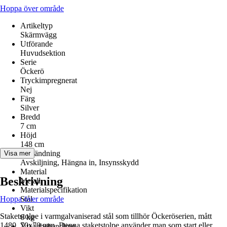
Hoppa över område
Artikeltyp
Skärmvägg
Utförande
Huvudsektion
Serie
Öckerö
Tryckimpregnerat
Nej
Färg
Silver
Bredd
7 cm
Höjd
148 cm
Användning
Visa mer
Avskiljning, Hängna in, Insynsskydd
Material
Beskrivning
Metall
Materialspecifikation
Hoppa över område
Stål
Vikt
Staketstolpe i varmgalvaniserad stål som tillhör Öckeröserien, mått
6 kg
1480, 70x70 mm. Denna staketstolpe använder man som start eller
Yta/ytbehandling