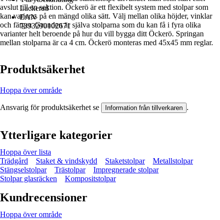
avslut till en sektion. Öckerö är ett flexibelt system med stolpar som
Lackerad
kan varieras på en mängd olika sätt. Välj mellan olika höjder, vinklar
EAN
och färger. Grunden är själva stolparna som du kan få i fyra olika
7393290102671
varianter helt beroende på hur du vill bygga ditt Öckerö. Springan
mellan stolparna är ca 4 cm. Öckerö monteras med 45x45 mm reglar.
Produktsäkerhet
Hoppa över område
Ansvarig för produktsäkerhet se
.
Information från tillverkaren
Ytterligare kategorier
Hoppa över lista
Trädgård
Staket & vindskydd
Staketstolpar
Metallstolpar
Stängselstolpar
Trästolpar
Impregnerade stolpar
Stolpar glasräcken
Kompositstolpar
Kundrecensioner
Hoppa över område