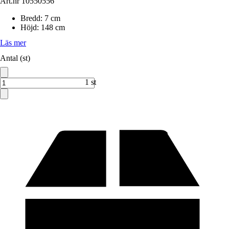
Art.nr
10550556
Bredd
:
7 cm
Höjd
:
148 cm
Läs mer
Antal (st)
1 st