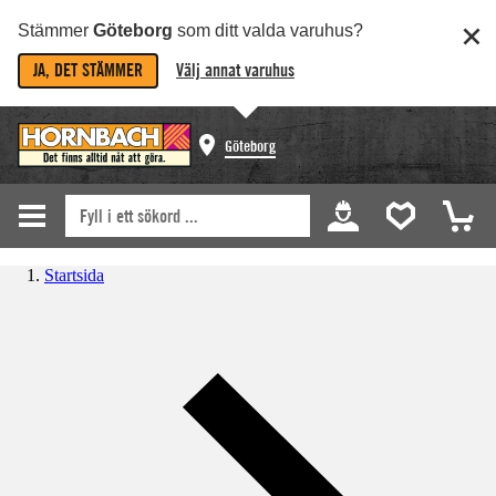
Stämmer
Göteborg
som ditt valda varuhus?
JA, DET STÄMMER
Välj annat varuhus
Göteborg
Startsida