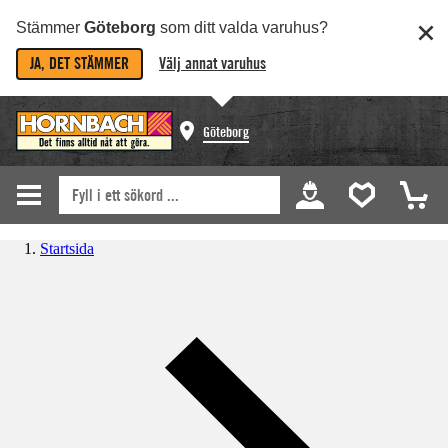
Stämmer
Göteborg
som ditt valda varuhus?
JA, DET STÄMMER
Välj annat varuhus
Göteborg
Startsida