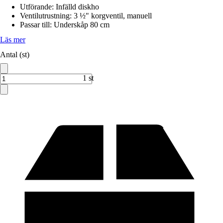
Utförande
:
Infälld diskho
Ventilutrustning
:
3 ½" korgventil, manuell
Passar till
:
Underskåp 80 cm
Läs mer
Antal (st)
1 st