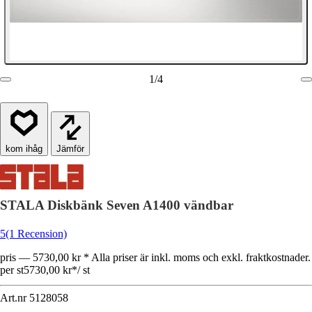
1
/
4
Jämför
STALA Diskbänk Seven A1400 vändbar
5
(1 Recension)
pris — 5730,00 kr * Alla priser är inkl. moms och exkl. fraktkostnader.
per st
5730,00 kr
*
/
st
Art.nr
5128058