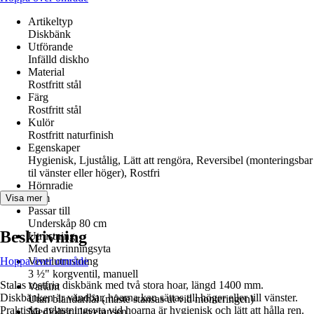
Artikeltyp
Diskbänk
Utförande
Infälld diskho
Material
Rostfritt stål
Färg
Rostfritt stål
Kulör
Rostfritt naturfinish
Egenskaper
Hygienisk, Ljustålig, Lätt att rengöra, Reversibel (monteringsbar
til vänster eller höger), Rostfri
Hörnradie
5 cm
Visa mer
Passar till
Underskåp 80 cm
Beskrivning
Utrustning
Med avrinningsyta
Hoppa över område
Ventilutrustning
3 ½" korgventil, manuell
Stalas rostfria diskbänk med två stora hoar, längd 1400 mm.
Variant
Diskbänken är vändbar, hoarna kan sättas till höger eller till vänster.
Utan blandarhål (måste stansas ut vid monteringen)
Praktiska avlastningsyta vid hoarna är hygienisk och lätt att hålla ren.
Medföljer i leveransen