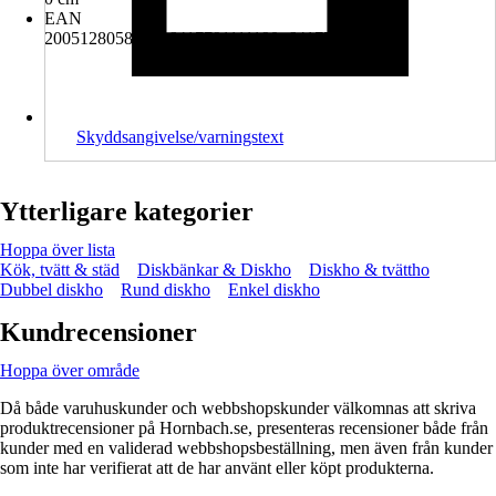
EAN
2005128058009, 6417791111190, 6417791911066
Skyddsangivelse/varningstext
Ytterligare kategorier
Hoppa över lista
Kök, tvätt & städ
Diskbänkar & Diskho
Diskho & tvättho
Dubbel diskho
Rund diskho
Enkel diskho
Kundrecensioner
Hoppa över område
Då både varuhuskunder och webbshopskunder välkomnas att skriva
produktrecensioner på Hornbach.se, presenteras recensioner både från
kunder med en validerad webbshopsbeställning, men även från kunder
som inte har verifierat att de har använt eller köpt produkterna.