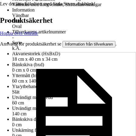
Lev det lätta kökslivet med Stala Seven diskbänk!
Vattenlås med korgventiler, Skötselanvisningar
Information
Vändbar
Produktsäkerhet
Form
Oval
Tillverkarens artikelnummer
Hoppa över område
-
Serie
Ansvarig för produktsäkerhet se
.
Information från tillverkaren
k.A.
Akvariestorlek (HxBxD)
18 cm x 40 cm x 34 cm
Bänkskiva (bxd)
0 cm x 0 cm
Yttermått (bxd)
60 cm x 140 cm
Yta/ytbehandling
Slät
Utvändigt mått bredd
60 cm
Utvändigt mått djup
140 cm
Bänkskiva djup
0 cm
Utskärning för bänkskiva bredd
0 cm