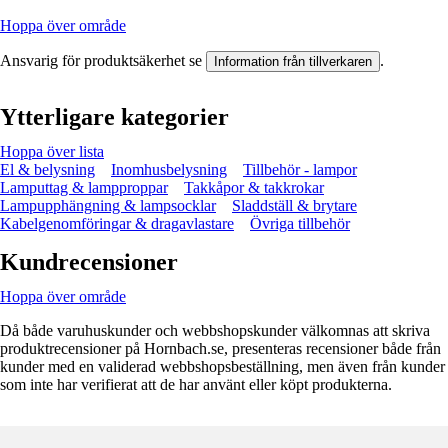
Hoppa över område
Ansvarig för produktsäkerhet se
.
Information från tillverkaren
Ytterligare kategorier
Hoppa över lista
El & belysning
Inomhusbelysning
Tillbehör - lampor
Lamputtag & lampproppar
Takkåpor & takkrokar
Lampupphängning & lampsocklar
Sladdställ & brytare
Kabelgenomföringar & dragavlastare
Övriga tillbehör
Kundrecensioner
Hoppa över område
Då både varuhuskunder och webbshopskunder välkomnas att skriva
produktrecensioner på Hornbach.se, presenteras recensioner både från
kunder med en validerad webbshopsbeställning, men även från kunder
som inte har verifierat att de har använt eller köpt produkterna.