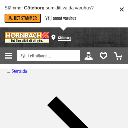
Stämmer
Göteborg
som ditt valda varuhus?
JA, DET STÄMMER
Välj annat varuhus
Göteborg
Startsida