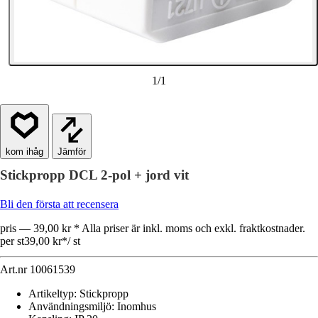
1
/
1
Jämför
Stickpropp DCL 2-pol + jord vit
Bli den första att recensera
pris — 39,00 kr * Alla priser är inkl. moms och exkl. fraktkostnader.
per st
39,00 kr
*
/
st
Art.nr
10061539
Artikeltyp
:
Stickpropp
Användningsmiljö
:
Inomhus