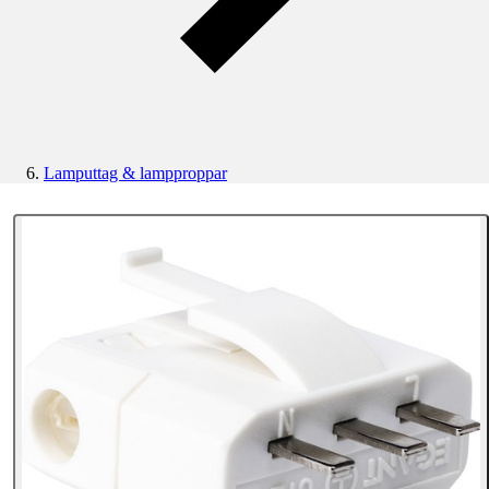
Lamputtag & lampproppar