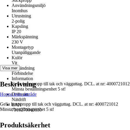
Stickpropp
Användningsmiljö
Inomhus
Utrustning
2-polig
Kapsling
IP 20
Märkspänning
230 V
Montagetyp
Utanpåliggande
Kulör
Vit
Användning
Visa mer
Förbindelse
Information
Beskrivning
Gelia lamppropp till tak och vägguttag. DCL. at nr: 4000721012
Minsta beställningsenhet 5 st!
Hoppa över område
Driftssätt
Nätdrift
Gelia lamppropp till tak och vägguttag. DCL. at nr: 4000721012
EAN
Minsta beställningsenhet 5 st!
7318270040330
Produktsäkerhet