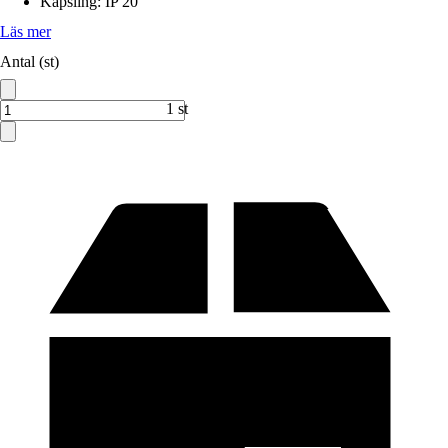
Kapsling
:
IP 20
Läs mer
Antal (st)
1 st