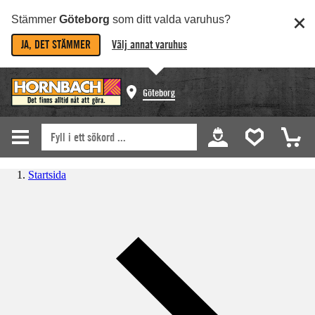
Stämmer
Göteborg
som ditt valda varuhus?
JA, DET STÄMMER
Välj annat varuhus
Göteborg
Startsida