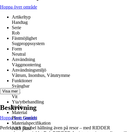
Hoppa över område
Artikeltyp
Handtag
Serie
Rob
Fästmöjlighet
Sugproppssystem
Form
Neutral
Användning
Väggmontering
Användningsmiljö
Våtrum, Inomhus, Våtutrymme
Funktioner
Svängbar
Färg
Visa mer
Vit
Yta/ytbehandling
Beskrivning
Blank
Material
Hoppa över område
Plast, Gummi
Materialspecifikation
Perfekt och flexibel hållning även på resor – med RIDDER
ABS plast