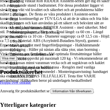
resesughandtag vinklat Rob RIDDER Assistent-serien ger dig en säker
Bredd
och avkopplande stund i badrummet. För dessa produkter lägger vi
60 cm
särskilt stor vikt vid kvalitet och säkerhet och att produkterna håller
Djup
måttet i alla lägen. De flesta av våra produkter i Assistent-serien
1 250 cm
kontrolleras kontinuerligt av TÜV/LGA så att de är säkra och fria från
Höjd
skadliga ämnen och kan användas på ett säkert och bekvämt sätt av
7,5 cm
stora och små i badrummet. RIDDER Assistent – med säkerhet. Med
Medföljande fästanordning
stil. Produktegenskaper: - Färg: vit - Total längd: ca 60 cm - Längd
Monteringsmaterial för borrning
greppyta: vardera ca 10 cm - Diameter sugpropp: ca Ø 12,5 cm - Höjd:
Innehåll
ca 7,5 cm - Material: ABS (Acrylnitril-Butadien-Styrol), gummi -
1 Styck
Ergonomisk grepplist med fingerfördjupningar - Halkhämmande
Max bärkraft
gummiinfattning - Håller på nästan alla släta ytor, utan borrning -
120 kg
Vinkelfunktion ger flexibilitet - Vid optimala förutsättningar håller
Tillverkarens artikelnummer
suggreppet en kroppsvikt på maximalt 120 kg - Vi rekommenderar att
Visa mer
A0256001
handtaget lossas minst varannan vecka och att sugskivan och kaklet
Rum
rengörs ordentligt med en luddfri trasa - Rengörs med vanliga
Handikappanpassat badrum
Produktsäkerhet
rengörings- och desinfektionsmedel - Monteringsanvisning: handtaget
EAN
ska endast ANVÄNDAS TILLFÄLLIGT. Testa före VARJE
4006956117287
användning! Hållkraften beror på underlagets beskaffenhet!
Hoppa över område
Ansvarig för produktsäkerhet se
.
Information från tillverkaren
Ytterligare kategorier