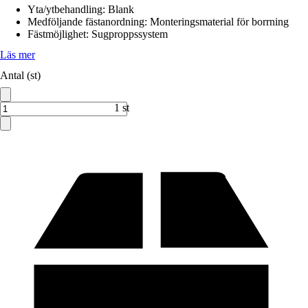
Yta/ytbehandling
:
Blank
Medföljande fästanordning
:
Monteringsmaterial för borrning
Fästmöjlighet
:
Sugproppssystem
Läs mer
Antal (st)
1 st