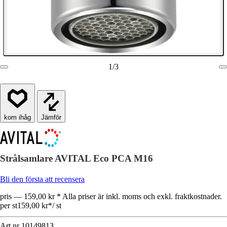
1
/
3
Jämför
Strålsamlare AVITAL Eco PCA M16
Bli den första att recensera
pris — 159,00 kr * Alla priser är inkl. moms och exkl. fraktkostnader.
per st
159,00 kr
*
/
st
Art.nr
10149813