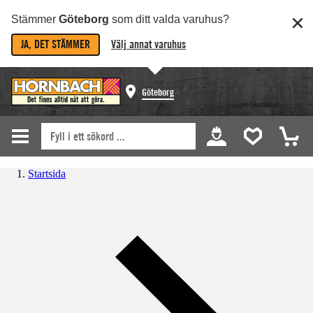
Stämmer
Göteborg
som ditt valda varuhus?
JA, DET STÄMMER
Välj annat varuhus
Göteborg
Startsida