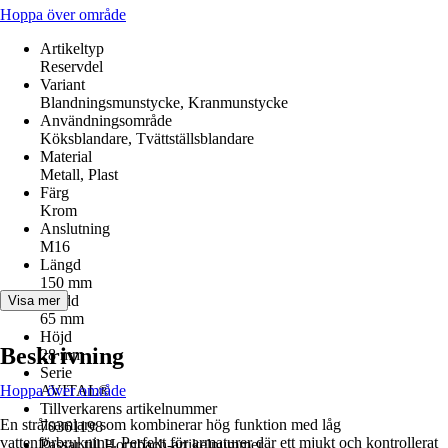
Hoppa över område
Artikeltyp
Reservdel
Variant
Blandningsmunstycke, Kranmunstycke
Användningsområde
Köksblandare, Tvättställsblandare
Material
Metall, Plast
Färg
Krom
Anslutning
M16
Längd
150 mm
Bredd
Visa mer
65 mm
Höjd
Beskrivning
28 mm
Serie
Hoppa över område
AVITAL®
Tillverkarens artikelnummer
En strålsamlare som kombinerar hög funktion med låg
70361198
vattenförbrukning. Perfekt för armaturer där ett mjukt och kontrollerat
Passar till Hornbach-artikelnummer