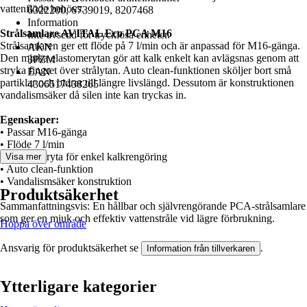
vattenflöde behövs.
6322200, 6739019, 8207468
Information
Strålsamlare AVITAL Eco PCA M16
Inte avsedd för trycklösa enheter.
Strålsamlaren ger ett flöde på 7 l/min och är anpassad för M16‑gänga.
AKN
Den mjuka elastomerytan gör att kalk enkelt kan avlägsnas genom att
3PZM
stryka fingret över strålytan. Auto clean‑funktionen sköljer bort små
EAN
partiklar och bidrar till längre livslängd. Dessutom är konstruktionen
4306517438265
vandalism­säker då silen inte kan tryckas in.
Egenskaper:
• Passar M16‑gänga
• Flöde 7 l/min
• Elastomeryta för enkel kalkrengöring
Visa mer
• Auto clean‑funktion
• Vandalism­säker konstruktion
Produktsäkerhet
Sammanfattningsvis: En hållbar och självrengörande PCA‑strålsamlare
som ger en mjuk och effektiv vattenstråle vid lägre förbrukning.
Hoppa över område
Ansvarig för produktsäkerhet se
.
Information från tillverkaren
Ytterligare kategorier