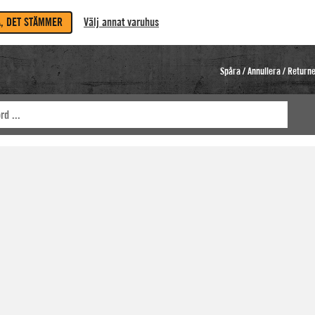
A, DET STÄMMER
Välj annat varuhus
Spåra / Annullera / Return