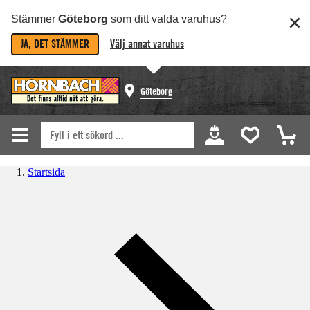
Stämmer
Göteborg
som ditt valda varuhus?
JA, DET STÄMMER
Välj annat varuhus
Göteborg
Startsida