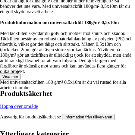
Oroar du dig för dina golv och möbler under renoveringen? Så
behöver det inte vara. Med universaltäckfilt 180g/m² 0,5x10m får du
ett gott skydd oavsett arbete.
Produktinformation om universaltäckfilt 180g/m² 0,5x10m
Med täckfilten skyddar du golv och möbler mot smuts och skador.
Täckfilten består av en robust materialblandning av polyeten (PE) och
fiberduk, vilket gör det tåligt och slitstarkt. Måtten 0,5x10m och
tjockleken 2mm gör att även större ytor kan täckas. Ytvikten på
180g/m² gör att täckfilten är tillräckligt tjock för att skydda, men ändå
är tillräckligt flexibel för att vara följsam. Den grå färgen med
färgfibrer är okänslig mot smuts och kan användas flera gånger för
olika projekt.
Visa mer
Med universaltäckfilten 180 g/m² 0,5x10m är du väl rustad för alla
arbeten inomhus.
Produktsäkerhet
Hoppa över område
Ansvarig för produktsäkerhet se
.
Information från tillverkaren
Ytterligare kategorier