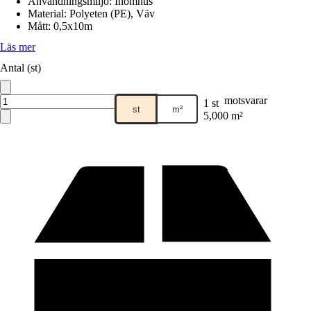
Användningsmiljö
:
Inomhus
Material
:
Polyeten (PE), Väv
Mått
:
0,5x10m
Läs mer
Antal (st)
motsvarar
1 st
st
m²
5,000 m²