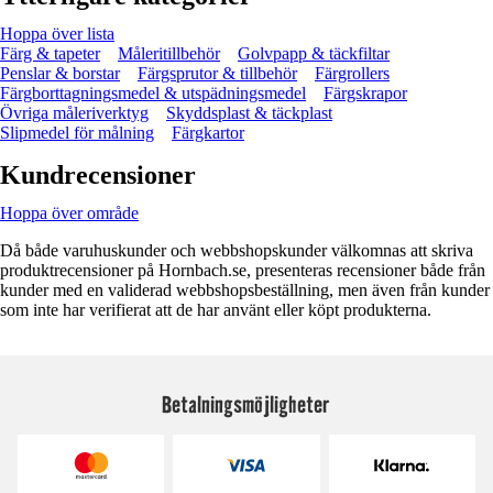
Hoppa över lista
Färg & tapeter
Måleritillbehör
Golvpapp & täckfiltar
Penslar & borstar
Färgsprutor & tillbehör
Färgrollers
Färgborttagningsmedel & utspädningsmedel
Färgskrapor
Övriga måleriverktyg
Skyddsplast & täckplast
Slipmedel för målning
Färgkartor
Kundrecensioner
Hoppa över område
Då både varuhuskunder och webbshopskunder välkomnas att skriva
produktrecensioner på Hornbach.se, presenteras recensioner både från
kunder med en validerad webbshopsbeställning, men även från kunder
som inte har verifierat att de har använt eller köpt produkterna.
Betalningsmöjligheter