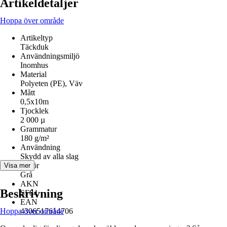
Artikeldetaljer
Hoppa över område
Artikeltyp
Täckduk
Användningsmiljö
Inomhus
Material
Polyeten (PE), Väv
Mått
0,5x10m
Tjocklek
2 000 µ
Grammatur
180 g/m²
Användning
Skydd av alla slag
Kulör
Visa mer
Grå
AKN
Beskrivning
SF84
EAN
Hoppa över område
4306517614706