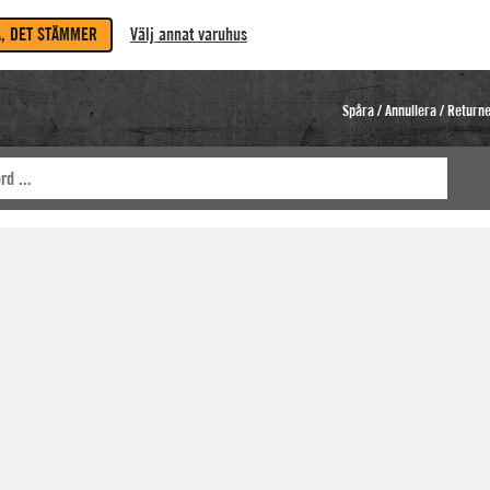
A, DET STÄMMER
Välj annat varuhus
Spåra / Annullera / Return