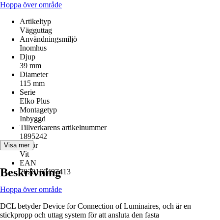
Hoppa över område
Artikeltyp
Vägguttag
Användningsmiljö
Inomhus
Djup
39 mm
Diameter
115 mm
Serie
Elko Plus
Montagetyp
Inbyggd
Tillverkarens artikelnummer
1895242
Kulör
Visa mer
Vit
EAN
Beskrivning
7020160497413
Hoppa över område
DCL betyder Device for Connection of Luminaires, och är en
stickpropp och uttag system för att ansluta den fasta