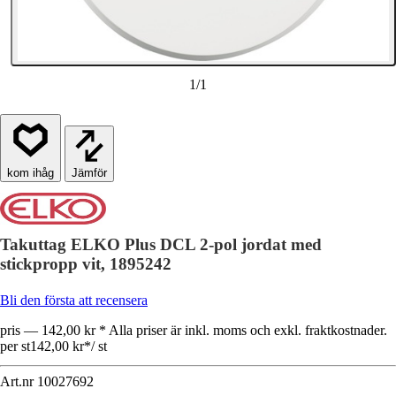
1
/
1
Jämför
Takuttag ELKO Plus DCL 2-pol jordat med
stickpropp vit, 1895242
Bli den första att recensera
pris — 142,00 kr * Alla priser är inkl. moms och exkl. fraktkostnader.
per st
142,00 kr
*
/
st
Art.nr
10027692