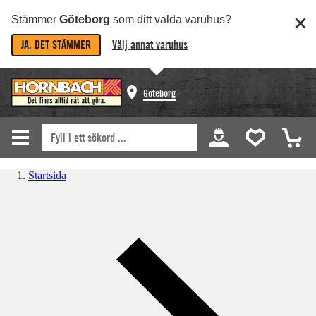
Stämmer
Göteborg
som ditt valda varuhus?
JA, DET STÄMMER
Välj annat varuhus
Göteborg
Startsida