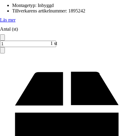
Montagetyp
:
Inbyggd
Tillverkarens artikelnummer
:
1895242
Läs mer
Antal (st)
1 st