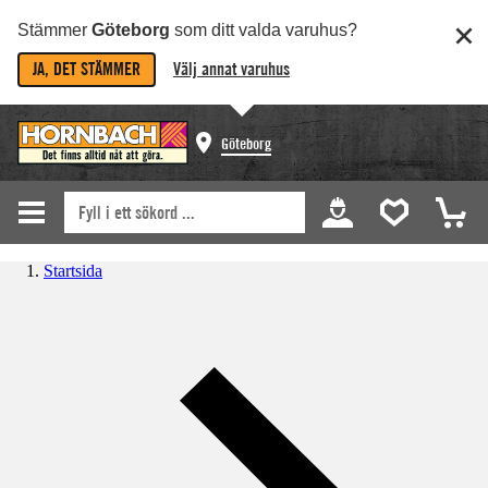
Stämmer
Göteborg
som ditt valda varuhus?
JA, DET STÄMMER
Välj annat varuhus
Göteborg
Startsida