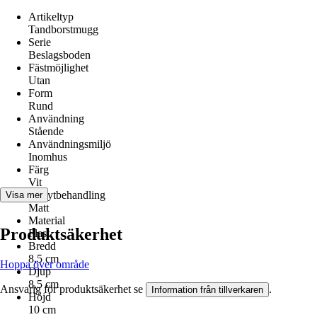
Artikeltyp
Tandborstmugg
Serie
Beslagsboden
Fästmöjlighet
Utan
Form
Rund
Användning
Stående
Användningsmiljö
Inomhus
Färg
Vit
Yta/ytbehandling
Visa mer
Matt
Material
Produktsäkerhet
Plast
Bredd
8,5 cm
Hoppa över område
Djup
8,5 cm
Ansvarig för produktsäkerhet se
.
Information från tillverkaren
Höjd
10 cm