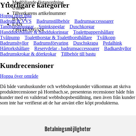
Medföljande fästanordning
Ytterligare kategorier
Utan
Tillverkarens artikelnummer
Hoppa över lista
BX572
Badrum & VVS
Badrumstillbehör
Badrumsaccessoarer
EAN
Tandborstmuggar
Sminkspeglar
Duschkorgar
7391447095524
Handdukshållare & handduksringar
Toalettpappershållare
Tvålpump
Toalettborstar & Toalettborsthållare
Tvålkopp
Badrumshyllor
Badrumsförvaring
Duschskrapa
Pedalhink
Hårtorkshållare
Reservdelar - badrumsaccessoarer
Badkarshyllor
Badrumskrokar & dörrkrokar
Tillbehör till bastu
Kundrecensioner
Hoppa över område
Då både varuhuskunder och webbshopskunder välkomnas att skriva
produktrecensioner på Hornbach.se, presenteras recensioner både från
kunder med en validerad webbshopsbeställning, men även från kunder
som inte har verifierat att de har använt eller köpt produkterna.
Betalningsmöjligheter