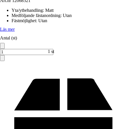
Art.nr
12068521
Yta/ytbehandling
:
Matt
Medföljande fästanordning
:
Utan
Fästmöjlighet
:
Utan
Läs mer
Antal (st)
1 st