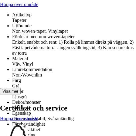
Hoppa över område
Artikeltyp
Tapeter
Utförande
Non woven-tapet, Vinyltapet
Fördelar med non woven-tapeter
Enkelt, snabbt och rent: 1) Rolla på limmet direkt på väggen, 2)
Fäst tapetvåderna torra - ingen svällningstid, 3) Kan senare dras
av torra
Material
Väv, Vinyl
Limrekommendation
Non-Wovenlim
Färg
Grå
Kulör
Visa mer
Ljusgrå
Dekor/mönster
Certifikat och service
Stenlook
Egenskap
Hoppa över område
Dimensionsstabil, Svårantändlig
Färgbeständighet
God ljusäkthet
Bearbetning