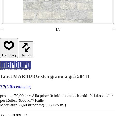
1
/
7
Jämför
Tapet MARBURG sten granula grå 58411
3.7
(3 Recensioner)
pris — 179,00 kr * Alla priser är inkl. moms och exkl. fraktkostnader.
per Rulle
179,00 kr
*
/
Rulle
Motsvarar 33,60 kr per m²
(
33,60 kr
/
m²
)
Art.nr
10209334