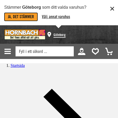
Stämmer
Göteborg
som ditt valda varuhus?
JA, DET STÄMMER
Välj annat varuhus
Göteborg
Startsida