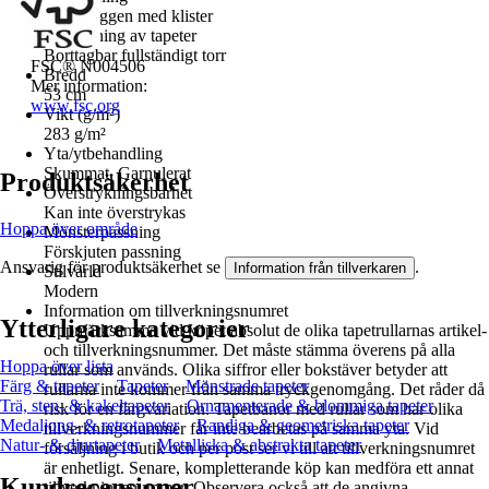
Måla väggen med klister
Borttagning av tapeter
Borttagbar fullständigt torr
FSC® N004506
Bredd
Mer information:
53 cm
www.fsc.org
Vikt (g/m²)
283 g/m²
Yta/ytbehandling
Skummat, Garnulerat
Produktsäkerhet
Överstrykningsbarhet
Kan inte överstrykas
Hoppa över område
Mönsterpassning
Förskjuten passning
Ansvarig för produktsäkerhet se
.
Information från tillverkaren
Stilvärld
Modern
Information om tillverkningsnumret
Ytterligare kategorier
Uppmärksamma vid köpet absolut de olika tapetrullarnas artikel-
och tillverkningsnummer. Det måste stämma överens på alla
Hoppa över lista
rullar som används. Olika siffror eller bokstäver betyder att
Färg & tapeter
Tapeter
Mönstrade tapeter
rullarna inte kommer från samma tryckgenomgång. Det råder då
Trä, sten- & kakeltapeter
Ornamenterade & blommiga tapeter
risk för en färgvariation. Tapetbanor med rullar som har olika
Medaljong- & retrotapeter
Randiga & geometriska tapeter
tillverkningsnummer får inte bearbetas på samma yta. Vid
Natur- & djurtapeter
Metalliska & abstrakta tapeter
försäljning i butik och per post ser vi till att tillverkningsnumret
är enhetligt. Senare, kompletterande köp kan medföra ett annat
Kundrecensioner
tillverkningsnummer. Observera också att de angivna