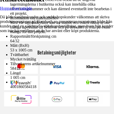
lagermängderna i butikerna också kan innehålla olika
Hoppa över område
tillverkningsnummer och kan därmed eventuellt inte bearbetas i
ett projekt.
Då både varuhuskunder och webbshopskunder välkomnas att skriva
Information om materialbehov
produktrecensioner på Hornbach.se, presenteras recensioner både från
Med vår tapetkalkylator kan du snabbt och enkelt räkna ut hur
kunder med en validerad webbshopsbeställning, men även från kunder
många tapetrullar du behöver och på det sättet få reda på exakt
som inte har verifierat att de har använt eller köpt produkterna.
mängd för ditt projekt.
Rapportmått/förskjutning cm
64/32
Mått (BxH)
53 x 1005 cm
Betalningsmöjligheter
Tvättbarhet
Mycket tvättålig
Tillverkarens artikelnummer
58411
Längd
1 005 cm
EAN
4001860584118