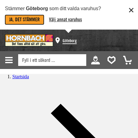
Stämmer
Göteborg
som ditt valda varuhus?
JA, DET STÄMMER
Välj annat varuhus
Göteborg
Startsida