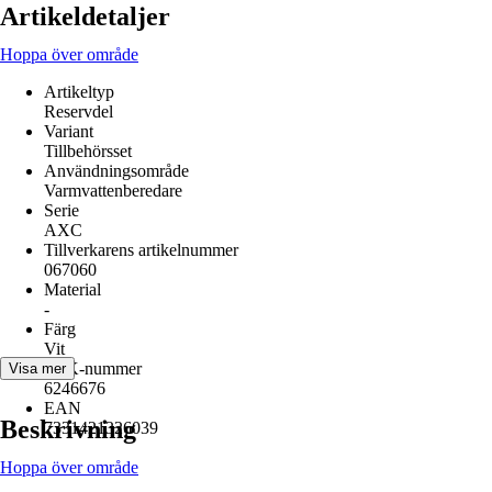
Artikeldetaljer
Hoppa över område
Artikeltyp
Reservdel
Variant
Tillbehörsset
Användningsområde
Varmvattenberedare
Serie
AXC
Tillverkarens artikelnummer
067060
Material
-
Färg
Vit
RSK-nummer
Visa mer
6246676
EAN
Beskrivning
7331421326039
Hoppa över område