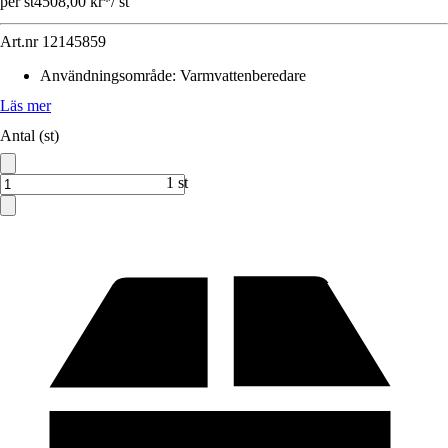
per st
4508,00 kr
*
/
st
Art.nr
12145859
Användningsområde
:
Varmvattenberedare
Läs mer
Antal (st)
1 st