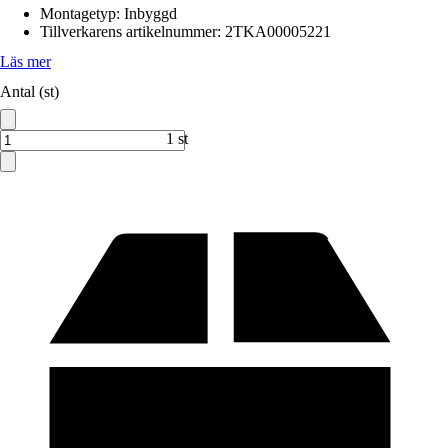
Montagetyp
:
Inbyggd
Tillverkarens artikelnummer
:
2TKA00005221
Läs mer
Antal (st)
1 st