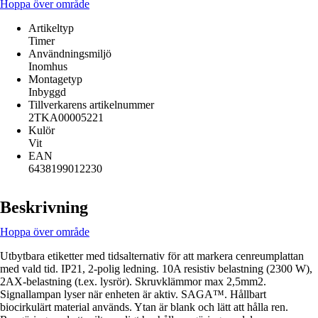
Hoppa över område
Artikeltyp
Timer
Användningsmiljö
Inomhus
Montagetyp
Inbyggd
Tillverkarens artikelnummer
2TKA00005221
Kulör
Vit
EAN
6438199012230
Beskrivning
Hoppa över område
Utbytbara etiketter med tidsalternativ för att markera cenreumplattan
med vald tid. IP21, 2-polig ledning. 10A resistiv belastning (2300 W),
2AX-belastning (t.ex. lysrör). Skruvklämmor max 2,5mm2.
Signallampan lyser när enheten är aktiv. SAGA™. Hållbart
biocirkulärt material används. Ytan är blank och lätt att hålla ren.