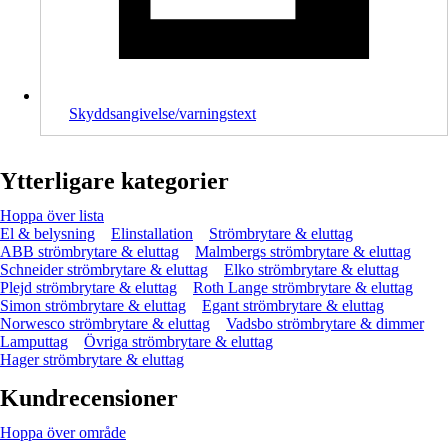
Skyddsangivelse/varningstext
Ytterligare kategorier
Hoppa över lista
El & belysning
Elinstallation
Strömbrytare & eluttag
ABB strömbrytare & eluttag
Malmbergs strömbrytare & eluttag
Schneider strömbrytare & eluttag
Elko strömbrytare & eluttag
Plejd strömbrytare & eluttag
Roth Lange strömbrytare & eluttag
Simon strömbrytare & eluttag
Egant strömbrytare & eluttag
Norwesco strömbrytare & eluttag
Vadsbo strömbrytare & dimmer
Lamputtag
Övriga strömbrytare & eluttag
Hager strömbrytare & eluttag
Kundrecensioner
Hoppa över område