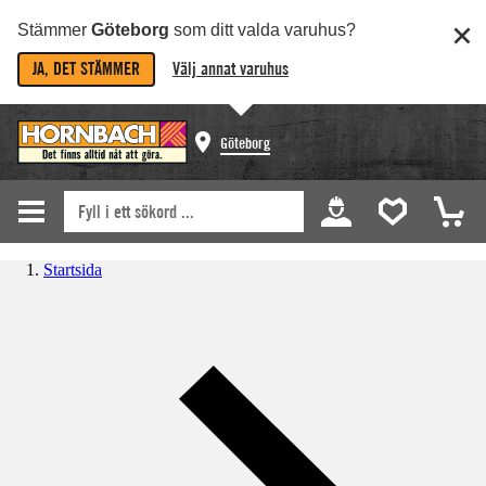
Stämmer
Göteborg
som ditt valda varuhus?
JA, DET STÄMMER
Välj annat varuhus
Göteborg
Startsida