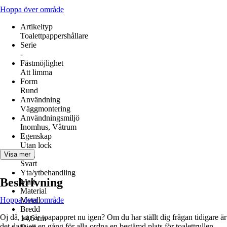
Hoppa över område
Artikeltyp
Toalettpappershållare
Serie
-
Fästmöjlighet
Att limma
Form
Rund
Användning
Väggmontering
Användningsmiljö
Inomhus, Våtrum
Egenskap
Utan lock
Färg
Visa mer
Svart
Yta/ytbehandling
Beskrivning
Matt
Material
Hoppa över område
Metall
Bredd
Oj då, var är toapappret nu igen? Om du har ställt dig frågan tidigare är
14,6 cm
det dags att en gång för alla ordna en bestämd plats för toalettrullen