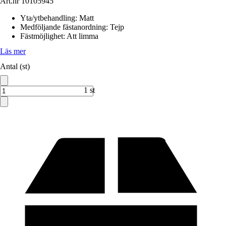
Art.nr
10105945
Yta/ytbehandling
:
Matt
Medföljande fästanordning
:
Tejp
Fästmöjlighet
:
Att limma
Läs mer
Antal (st)
1 st