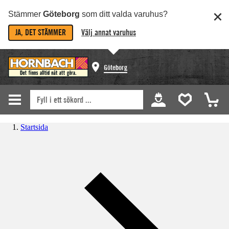
Stämmer
Göteborg
som ditt valda varuhus?
JA, DET STÄMMER
Välj annat varuhus
Göteborg
Startsida