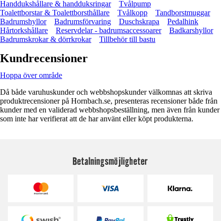
Handdukshållare & handduksringar
Tvålpump
Toalettborstar & Toalettborsthållare
Tvålkopp
Tandborstmuggar
Badrumshyllor
Badrumsförvaring
Duschskrapa
Pedalhink
Hårtorkshållare
Reservdelar - badrumsaccessoarer
Badkarshyllor
Badrumskrokar & dörrkrokar
Tillbehör till bastu
Kundrecensioner
Hoppa över område
Då både varuhuskunder och webbshopskunder välkomnas att skriva
produktrecensioner på Hornbach.se, presenteras recensioner både från
kunder med en validerad webbshopsbeställning, men även från kunder
som inte har verifierat att de har använt eller köpt produkterna.
Betalningsmöjligheter