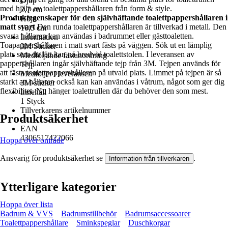
Djup
med hjälp av toalettpappershållaren från form & style.
2,7 cm
Produktegenskaper för den självhäftande toalettpappershållaren i
Höjd
matt svart
Den runda toalettpappershållaren är tillverkad i metall. Den
10,5 cm
svarta hållaren kan användas i badrummet eller gästtoaletten.
Information
Toapappershållaren i matt svart fästs på väggen. Sök ut en lämplig
3M Sticker
plats som du lätt kan nå bredvid toalettstolen. I leveransen av
Medföljande fästanordning
pappershållaren ingår självhäftande tejp från 3M. Tejpen används för
Tejp
att fästa toalettpappershållaren på utvald plats. Limmet på tejpen är så
Medföljer i leveransen
starkt att hållaren också kan kan användas i våtrum, något som ger dig
3M-sticker
flexibilitet. Nu hänger toalettrullen där du behöver den som mest.
Innehåll
1 Styck
Tillverkarens artikelnummer
Produktsäkerhet
-
EAN
4306517422066
Hoppa över område
Ansvarig för produktsäkerhet se
.
Information från tillverkaren
Ytterligare kategorier
Hoppa över lista
Badrum & VVS
Badrumstillbehör
Badrumsaccessoarer
Toalettpappershållare
Sminkspeglar
Duschkorgar