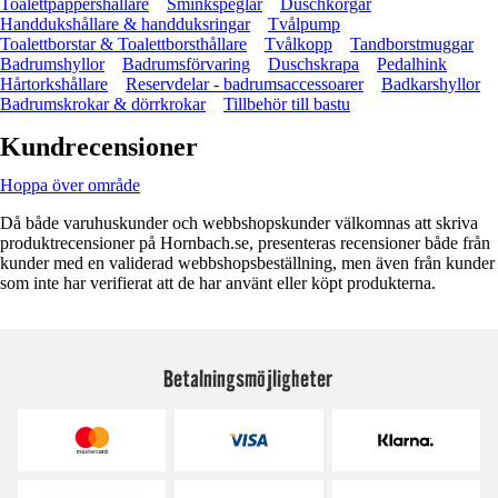
Toalettpappershållare
Sminkspeglar
Duschkorgar
Handdukshållare & handduksringar
Tvålpump
Toalettborstar & Toalettborsthållare
Tvålkopp
Tandborstmuggar
Badrumshyllor
Badrumsförvaring
Duschskrapa
Pedalhink
Hårtorkshållare
Reservdelar - badrumsaccessoarer
Badkarshyllor
Badrumskrokar & dörrkrokar
Tillbehör till bastu
Kundrecensioner
Hoppa över område
Då både varuhuskunder och webbshopskunder välkomnas att skriva
produktrecensioner på Hornbach.se, presenteras recensioner både från
kunder med en validerad webbshopsbeställning, men även från kunder
som inte har verifierat att de har använt eller köpt produkterna.
Betalningsmöjligheter