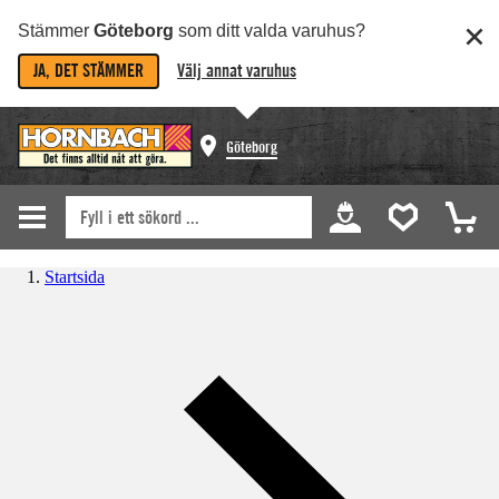
Stämmer
Göteborg
som ditt valda varuhus?
JA, DET STÄMMER
Välj annat varuhus
Göteborg
Startsida