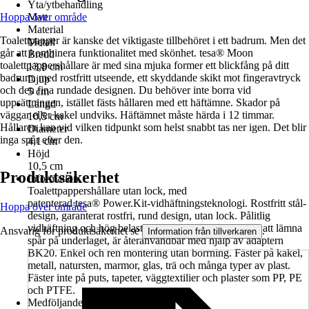
Yta/ytbehandling
Hoppa över område
Matt
Material
Toalettpapper är kanske det viktigaste tillbehöret i ett badrum. Men det
Metall
går att kombinera funktionalitet med skönhet. tesa® Moon
Bredd
toalettpappershållare är med sina mjuka former ett blickfång på ditt
13,8 cm
badrum, med rostfritt utseende, ett skyddande skikt mot fingeravtryck
Djup
och den fina rundade designen. Du behöver inte borra vid
5 cm
uppsättningen, istället fästs hållaren med ett häftämne. Skador på
Längd
väggar eller kakel undviks. Häftämnet måste härda i 12 timmar.
10,5 cm
Hållaren kan vid vilken tidpunkt som helst snabbt tas ner igen. Det blir
Diameter
inga spår efter den.
4,1 cm
Höjd
10,5 cm
Produktsäkerhet
Information
Toalettpappershållare utan lock, med
patenterad tesa® Power.Kit-vidhäftningsteknologi. Rostfritt stål-
Hoppa över område
design, garanterat rostfri, rund design, utan lock. Pålitlig
vidhäftning och hög belastbarhet. Kan avlägsnas utan att lämna
Ansvarig för produktsäkerhet se
.
Information från tillverkaren
spår på underlaget, är återanvändbar med hjälp av adaptern
BK20. Enkel och ren montering utan borrning. Fäster på kakel,
metall, natursten, marmor, glas, trä och många typer av plast.
Fäster inte på puts, tapeter, väggtextilier och plaster som PP, PE
och PTFE.
Medföljande fästanordning