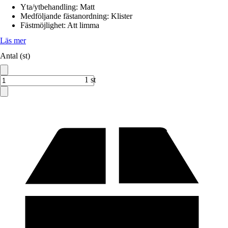
Yta/ytbehandling
:
Matt
Medföljande fästanordning
:
Klister
Fästmöjlighet
:
Att limma
Läs mer
Antal (st)
1 st