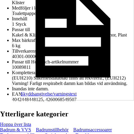
Klister
Medföljer i leveransen
Toalettpappershållare och fästkit
Innehåll
1 Styck
Passar till
Kakel & Klinker, Metall, Natursten, Glas, Trä, Marmor, Plast
Max bärkraft
6 kg
Tillverkarens artikelnummer
40301-00000-00
Passar till Hornbach-artikelnummer
10089811
Kompletterande faroinformation (EUH-fraser)
(EUH210) Säkerhetsdatablad finns att rekvirera., (EUH212)
Varning! Farligt respirabelt damm kan bildas vid användning.
Inandas inte damm.
Skyddsangivelse/varningstext
EAN
4042448448125, 4260068549507
Ytterligare kategorier
Hoppa över lista
Badrum & VVS
Badrumstillbehör
Badrumsaccessoarer