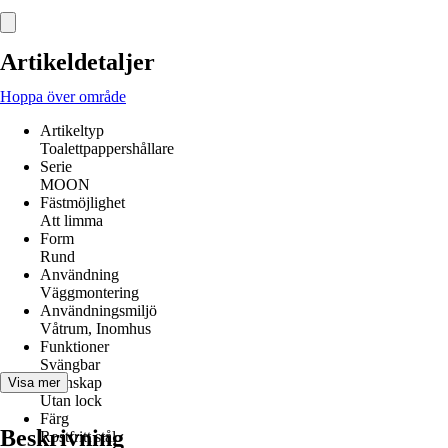
Artikeldetaljer
Hoppa över område
Artikeltyp
Toalettpappershållare
Serie
MOON
Fästmöjlighet
Att limma
Form
Rund
Användning
Väggmontering
Användningsmiljö
Våtrum, Inomhus
Funktioner
Svängbar
Egenskap
Visa mer
Utan lock
Färg
Beskrivning
Rostfritt stål