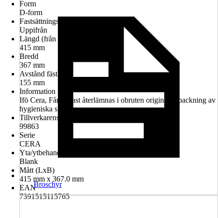
Form
D-form
Fastsättningstyp
Uppifrån
Längd (från - till)
415 mm
Bredd
367 mm
Avstånd fästhål
155 mm
Information
Ifö Cera, Får endast återlämnas i obruten originalförpackning av
hygieniska skäl
Tillverkarens artikelnummer
99863
Serie
CERA
Yta/ytbehandling
Blank
Mått (LxB)
415 mm x 367.0 mm
Broschyr
EAN
7391515115765