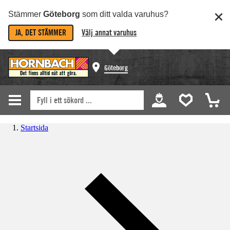
Stämmer
Göteborg
som ditt valda varuhus?
JA, DET STÄMMER
Välj annat varuhus
Göteborg
Startsida