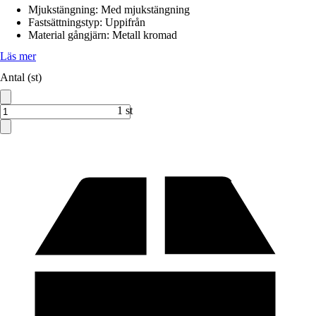
Mjukstängning
:
Med mjukstängning
Fastsättningstyp
:
Uppifrån
Material gångjärn
:
Metall kromad
Läs mer
Antal (st)
1 st