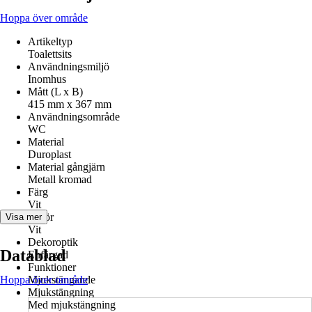
Hoppa över område
Artikeltyp
Toalettsits
Användningsmiljö
Inomhus
Mått (L x B)
415 mm x 367 mm
Användningsområde
WC
Material
Duroplast
Material gångjärn
Metall kromad
Färg
Vit
Kulör
Visa mer
Vit
Dekoroptik
Datablad
Enfärgad
Funktioner
Hoppa över område
Mjukstängande
Mjukstängning
Med mjukstängning