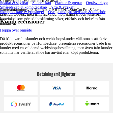
• Tillverkad i Tyskland med 25 års garanti
Spadar & skyfflar
Snöredskap
Hackor & grepar
Ogräsverktyg
Småredskap & kombiredskap
Yxa & yxskaft
Sammanfattningsvis: Toppsax GARDENA StarCut Pro S är en
Skräpplockare & griptänger
Övriga trädgårdsredskap & tillbehör
kraftfull toppsax med lång räckvidd, hög skärkraft och justerbar
kapvinkel som gör trädbeskärning säker, effektiv och bekväm från
Kundrecensioner
marknivå.
Hoppa över område
Då både varuhuskunder och webbshopskunder välkomnas att skriva
produktrecensioner på Hornbach.se, presenteras recensioner både från
kunder med en validerad webbshopsbeställning, men även från kunder
som inte har verifierat att de har använt eller köpt produkterna.
Betalningsmöjligheter