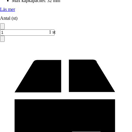
Max kapkapacitet
:
32 mm
Läs mer
Antal (st)
1 st