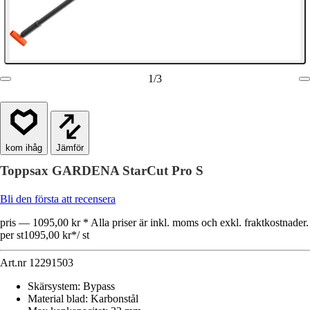
1
/
3
Jämför
Toppsax GARDENA StarCut Pro S
Bli den första att recensera
pris — 1095,00 kr * Alla priser är inkl. moms och exkl. fraktkostnader.
per st
1095,00 kr
*
/
st
Art.nr
12291503
Skärsystem
:
Bypass
Material blad
:
Karbonstål