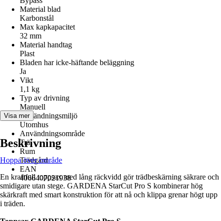
Bypass
Material blad
Karbonstål
Max kapkapacitet
32 mm
Material handtag
Plast
Bladen har icke-häftande beläggning
Ja
Vikt
1,1 kg
Typ av drivning
Manuell
Användningsmiljö
Visa mer
Utomhus
Användningsområde
Beskrivning
Trä
Rum
Hoppa över område
Trädgård
EAN
En kraftfull toppsax med lång räckvidd gör trädbeskärning säkrare och
4066407021938
smidigare utan stege. GARDENA StarCut Pro S kombinerar hög
skärkraft med smart konstruktion för att nå och klippa grenar högt upp
i träden.