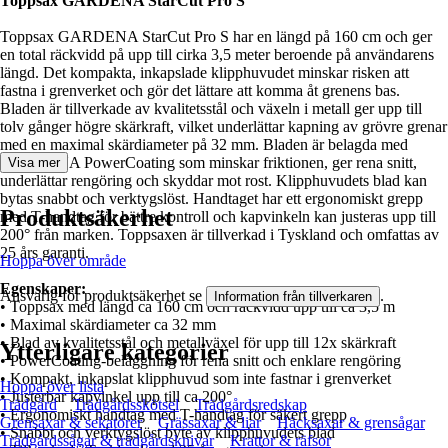
Toppsax GARDENA StarCut Pro S
Toppsax GARDENA StarCut Pro S har en längd på 160 cm och ger
en total räckvidd på upp till cirka 3,5 meter beroende på användarens
längd. Det kompakta, inkapslade klipphuvudet minskar risken att
fastna i grenverket och gör det lättare att komma åt grenens bas.
Bladen är tillverkade av kvalitetsstål och växeln i metall ger upp till
tolv gånger högre skärkraft, vilket underlättar kapning av grövre grenar
med en maximal skärdiameter på 32 mm. Bladen är belagda med
GARDENA PowerCoating som minskar friktionen, ger rena snitt,
Visa mer
underlättar rengöring och skyddar mot rost. Klipphuvudets blad kan
bytas snabbt och verktygslöst. Handtaget har ett ergonomiskt grepp
Produktsäkerhet
med T-handtag för bättre kontroll och kapvinkeln kan justeras upp till
200° från marken. Toppsaxen är tillverkad i Tyskland och omfattas av
25 års garanti.
Hoppa över område
Egenskaper:
Ansvarig för produktsäkerhet se
.
Information från tillverkaren
• Toppsax med längd ca 160 cm och räckvidd upp till ca 3,5 m
• Maximal skärdiameter ca 32 mm
• Blad av kvalitetsstål och metallväxel för upp till 12x skärkraft
Ytterligare kategorier
• PowerCoating-beläggning för rena snitt och enklare rengöring
• Kompakt, inkapslat klipphuvud som inte fastnar i grenverket
Hoppa över lista
• Justerbar kapvinkel upp till ca 200°
Trädgård
Trädgårdsskötsel
Trädgårdsredskap
• Ergonomiskt handtag med T-handtag för säkert grepp
Grensaxar & sekatörer
Grässaxar & liar
Häcksaxar & grensågar
• Snabbt och verktygslöst byte av klipphuvudets blad
Trädgårdssågar & trädgårdsknivar
Krattor & räfsor