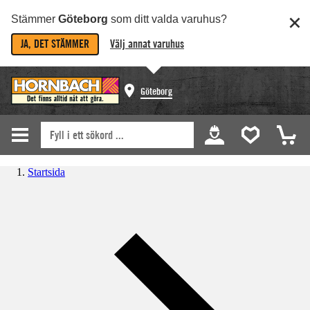
Stämmer
Göteborg
som ditt valda varuhus?
JA, DET STÄMMER
Välj annat varuhus
Göteborg
Startsida