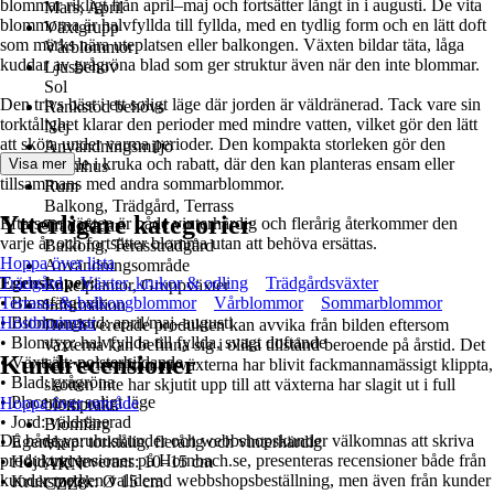
blommar rikligt från april–maj och fortsätter långt in i augusti. De vita
Mars, April
blommorna är halvfyllda till fyllda, med en tydlig form och en lätt doft
Växtgrupp
som märks nära uteplatsen eller balkongen. Växten bildar täta, låga
Vårblommor
kuddar av grågröna blad som ger struktur även när den inte blommar.
Ljusbehov
Sol
Den trivs bäst i ett soligt läge där jorden är väldränerad. Tack vare sin
Rankstöd behövs
torktålighet klarar den perioder med mindre vatten, vilket gör den lätt
Nej
att sköta under varma perioder. Den kompakta storleken gör den
Användningsmiljö
lämplig både i kruka och rabatt, där den kan planteras ensam eller
Visa mer
Utomhus
tillsammans med andra sommarblommor.
Rum
Balkong, Trädgård, Terrass
Ytterligare kategorier
Eftersom växten är både vinterhärdig och flerårig återkommer den
Trädgårdar
varje år och fortsätter blomma utan att behöva ersättas.
Balkong, Terassträdgård
Hoppa över lista
Användningsområde
Egenskaper:
Trädgård
Växter, krukor & odling
Trädgårdsväxter
Enkelplantor, Gruppväxter
• Blomfärg: vit
Terrass- & balkongblommor
Vårblommor
Sommarblommor
Information
• Blomningstid: april/maj–augusti
Höstblommor
Den levererade produkten kan avvika från bilden eftersom
• Blomtyp: halvfyllda till fyllda, svagt doftande
växterna kan befinna sig i olika tillstånd beroende på årstid. Det
Kundrecensioner
• Växtsätt: polsterbildande
kan variera från att växterna har blivit fackmannamässigt klippta,
• Blad: grågröna
skotten inte har skjutit upp till att växterna har slagit ut i full
• Placering: soligt läge
Hoppa över område
blomprakt.
• Jord: väldränerad
Blomfärg
Då både varuhuskunder och webbshopskunder välkomnas att skriva
• Egenskap: torktålig, flerårig och vinterhärdig
Vit
produktrecensioner på Hornbach.se, presenteras recensioner både från
• Höjd vid leverans: 10–15 cm
AKN
kunder med en validerad webbshopsbeställning, men även från kunder
• Krukstorlek: Ø 15 cm
CZZ8