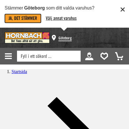
Stämmer
Göteborg
som ditt valda varuhus?
JA, DET STÄMMER
Välj annat varuhus
Göteborg
Startsida