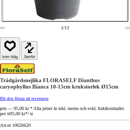
1
/
13
Jämför
Trädgårdsnejlika FLORASELF Dianthus
caryophyllus Bianca 10-15cm krukstorlek Ø15cm
Bli den första att recensera
pris — 95,00 kr * Alla priser är inkl. moms och exkl. fraktkostnader.
per st
95,00 kr
*
/
st
Art.nr
10026620