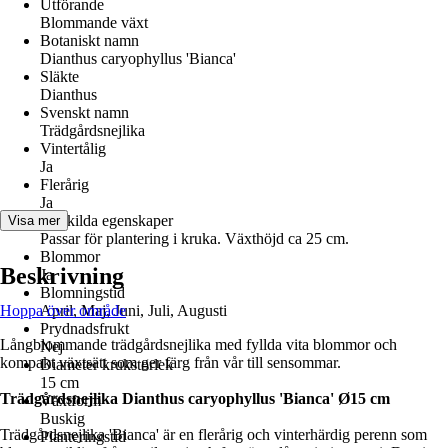
Utförande
Blommande växt
Botaniskt namn
Dianthus caryophyllus 'Bianca'
Släkte
Dianthus
Svenskt namn
Trädgårdsnejlika
Vintertålig
Ja
Flerårig
Ja
Särskilda egenskaper
Visa mer
Passar för plantering i kruka. Växthöjd ca 25 cm.
Blommor
Beskrivning
Ja
Blomningstid
Hoppa över område
April, Maj, Juni, Juli, Augusti
Prydnadsfrukt
Långblommande trädgårdsnejlika med fyllda vita blommor och
Nej
kompakt växtsätt som ger färg från vår till sensommar.
Diameter krukstorlek
15 cm
Trädgårdsnejlika Dianthus caryophyllus 'Bianca' Ø15 cm
Växtform
Buskig
Trädgårdsnejlika 'Bianca' är en flerårig och vinterhärdig perenn som
Planteringstid