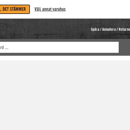
A, DET STÄMMER
Välj annat varuhus
Spåra / Annullera / Return