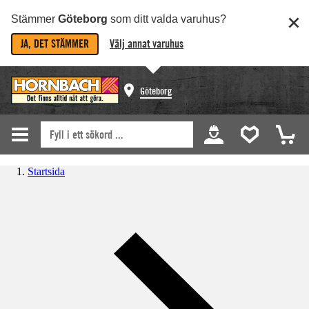
Stämmer
Göteborg
som ditt valda varuhus?
JA, DET STÄMMER
Välj annat varuhus
Göteborg
Startsida