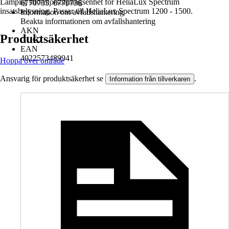
Lämplig strömförsörjningsenhet för HeliaLux Spectrum
6770735, 6770736
insatsbelysning. Passar till HeliaLux Spectrum 1200 - 1500.
Information om avfallshantering
Beakta informationen om avfallshantering
AKN
Produktsäkerhet
GUC2
EAN
4022573489941
Hoppa över område
Ansvarig för produktsäkerhet se
.
Information från tillverkaren