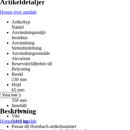
Artikeldetaljer
Hoppa över område
Artikeltyp
Nätdel
Användningsmiljö
Inomhus
Användning
Strömfördelning
Användningsområde
Akvarium
Reservdel/tillbehör till
Belysning
Bredd
230 mm
Höjd
65 mm
Djup
Visa mer
350 mm
Innehåll
Beskrivning
1 Styck
Vikt
Hoppa över område
0,415 kg
Passar till Hornbach-artikelnummer