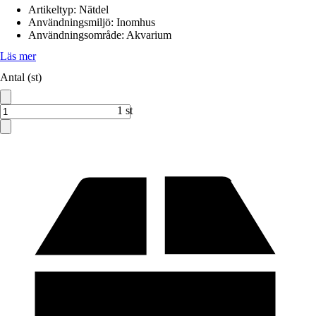
Artikeltyp
:
Nätdel
Användningsmiljö
:
Inomhus
Användningsområde
:
Akvarium
Läs mer
Antal (st)
1 st