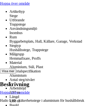
Hoppa över område
Artikeltyp
Stege
Utförande
Trappstege
Användningsmiljö
Inomhus
Rum
Byggarbetsplats, Hall, Källare, Garage, Verkstad
Stegtyp
Hushållsstege, Trappstege
Målgrupp
Hemmafixare, Proffs
Material
Aluminium, Stål, Plast
Materialspecifikation
Visa mer
Aluminium
Antal steg/nivåer
Beskrivning
5
Arbetshöjd
Hoppa över område
3,07 m
Längd
Hailo L60 - Säkerhetsstege i aluminium för hushållsbruk
1,68 m
Bredd