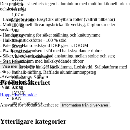
Den praktiska säkerhetsstegen i aluminium med multifunktionell bricka
48 cm
och ledskydd.
Fri höjd
1,07 m
- Lämplig för Hailo EasyClix utbytbara fötter (valfritt tillbehör)
Max lastvikt
- Multifunktionell förvaringsbricka för verktyg, färgburkar eller
150 kg
smådelar
Vikt
- Handtagsstyrning för säker ställning och knäutrymme
5,1 kg
- Halkfria insticksfötter - 100 % stöd
Färg
- Patenterat Hailo-ledskydd DBP gesch. DBGM
Silver
- Plattform i galvaniserat stål med halkskyddande ribbor
Funktioner
- Säker, högteknologisk nitad anslutning mellan stolpe och steg
Vikbar, Halksäkring
- Steg i aluminium med halkskyddande ribbor
Egenskap
- Lastkapacitet upp till 150 kg
Visa mer
Stegkrok för hink, Kabelklämma, Ledskydd, Stålplattform med
-Steg: 5
antihalk-räffling, Räfflade aluminiumtrappsteg
-Arbetshöjd: max. 280 cm
Klassning / Norm
Produktsäkerhet
-Med 2 spännlinor
EN 131
-Vikt: 5,1 kg
AKN
1YMX
Hoppa över område
EAN
4007126024039
Ansvarig för produktsäkerhet se
.
Information från tillverkaren
Ytterligare kategorier