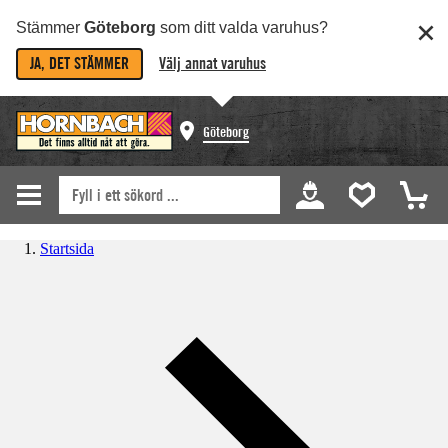
Stämmer
Göteborg
som ditt valda varuhus?
JA, DET STÄMMER
Välj annat varuhus
Göteborg
Startsida