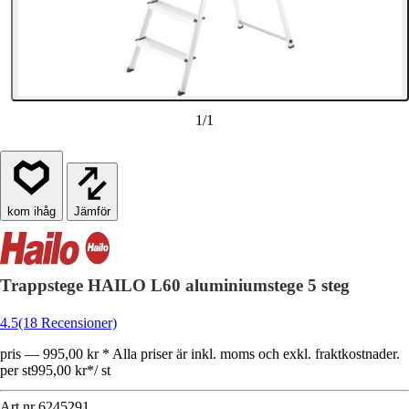
1
/
1
Jämför
Trappstege HAILO L60 aluminiumstege 5 steg
4.5
(18 Recensioner)
pris — 995,00 kr * Alla priser är inkl. moms och exkl. fraktkostnader.
per st
995,00 kr
*
/
st
Art.nr
6245291