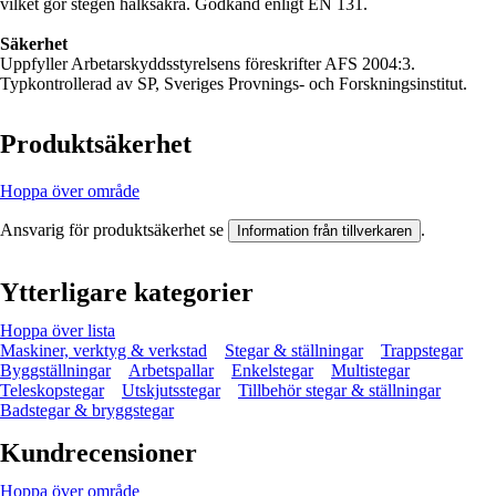
vilket gör stegen halksäkra. Godkänd enligt EN 131.
Säkerhet
Uppfyller Arbetarskyddsstyrelsens föreskrifter AFS 2004:3.
Typkontrollerad av SP, Sveriges Provnings- och Forskningsinstitut.
Produktsäkerhet
Hoppa över område
Ansvarig för produktsäkerhet se
.
Information från tillverkaren
Ytterligare kategorier
Hoppa över lista
Maskiner, verktyg & verkstad
Stegar & ställningar
Trappstegar
Byggställningar
Arbetspallar
Enkelstegar
Multistegar
Teleskopstegar
Utskjutsstegar
Tillbehör stegar & ställningar
Badstegar & bryggstegar
Kundrecensioner
Hoppa över område