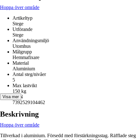
Hoppa över område
Artikeltyp
Stege
Utförande
Stege
Användningsmiljö
Utomhus
Målgrupp
Hemmafixare
Material
Aluminium
Antal steg/nivåer
5
Max lastvikt
150 kg
EAN
Visa mer
7392529104462
Beskrivning
Hoppa över område
Tillverkad i aluminium. Försedd med förstärkningsstag. Räfflade steg