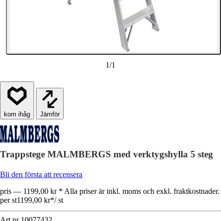
1
/
1
Jämför
Trappstege MALMBERGS med verktygshylla 5 steg
Bli den första att recensera
pris — 1199,00 kr * Alla priser är inkl. moms och exkl. fraktkostnader.
per st
1199,00 kr
*
/
st
Art.nr
10077432