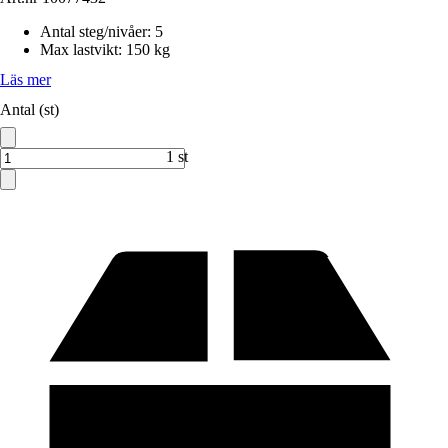
Antal steg/nivåer
:
5
Max lastvikt
:
150 kg
Läs mer
Antal (st)
1 st