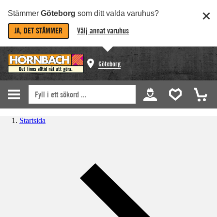
Stämmer
Göteborg
som ditt valda varuhus?
JA, DET STÄMMER
Välj annat varuhus
Göteborg
Startsida