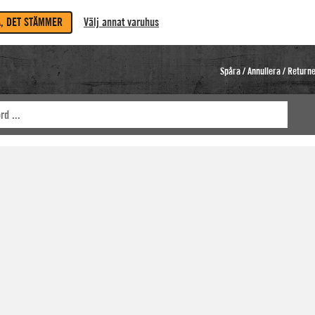
A, DET STÄMMER
Välj annat varuhus
Spåra / Annullera / Return