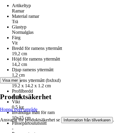
Artikeltyp
Ramar
Material ramar
Trä
Glastyp
Normalglas
Färg
Vit
Bredd för ramens yttermått
19,2 cm
Höjd för ramens yttermått
14,2 cm
Djup ramens yttermått
1,2 cm
Ramens yttermått (bxhxd)
Visa mer
19.2 x 14.2 x 1.2 cm
Profilbredd
Produktsäkerhet
1 cm
Vikt
0,5 kg
Hoppa över område
Invändiga mått för ram
10x15 cm
Ansvarig för produktsäkerhet se
.
Information från tillverkaren
Passepartoututsnitt
-