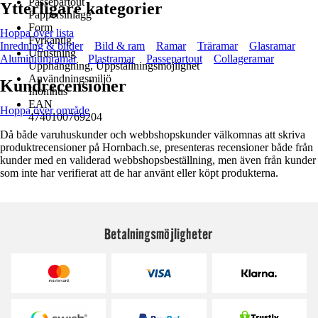
Passepartout
Ytterligare kategorier
Pappersinlägg
Form
Hoppa över lista
Fyrkantig
Inredning & bilder
Bild & ram
Ramar
Träramar
Glasramar
Utrustning
Aluminiumramar
Plastramar
Passepartout
Collageramar
Upphängning, Uppställningsmöjlighet
Användningsmiljö
Kundrecensioner
Inomhus
EAN
Hoppa över område
4740100769204
Då både varuhuskunder och webbshopskunder välkomnas att skriva
produktrecensioner på Hornbach.se, presenteras recensioner både från
kunder med en validerad webbshopsbeställning, men även från kunder
som inte har verifierat att de har använt eller köpt produkterna.
Betalningsmöjligheter