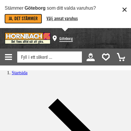
Stämmer
Göteborg
som ditt valda varuhus?
JA, DET STÄMMER
Välj annat varuhus
Göteborg
Startsida