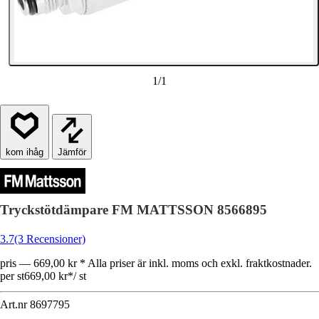
1
/
1
Jämför
Tryckstötdämpare FM MATTSSON 8566895
3.7
(3 Recensioner)
pris — 669,00 kr * Alla priser är inkl. moms och exkl. fraktkostnader.
per st
669,00 kr
*
/
st
Art.nr
8697795