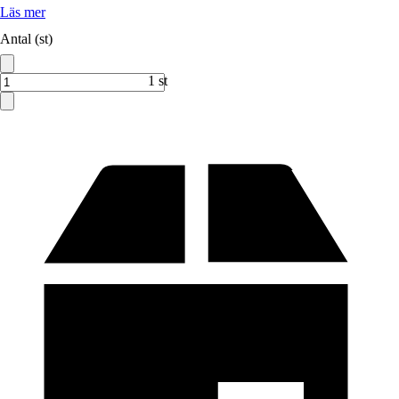
Läs mer
Antal (st)
1 st