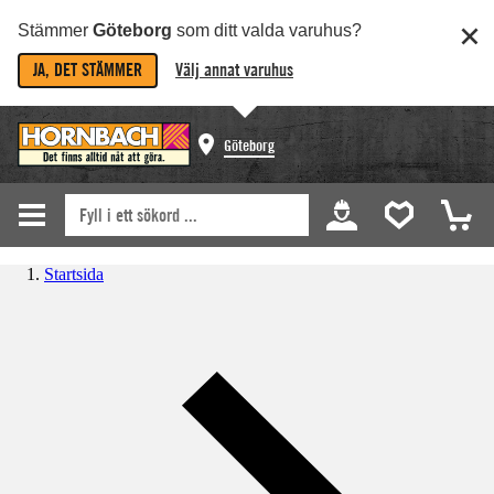
Stämmer
Göteborg
som ditt valda varuhus?
JA, DET STÄMMER
Välj annat varuhus
Göteborg
Startsida